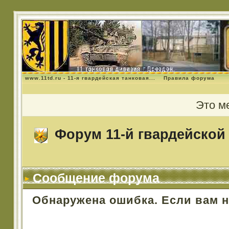
www.11td.ru - 11-я гвардейская танковая...
Правила форума
Это м
Форум 11-й гвардейской 
Сообщение форума
Обнаружена ошибка. Если вам 