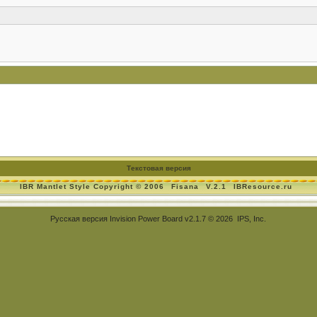
Текстовая версия
IBR Mantlet Style Copyright © 2006
Fisana
V.2.1
IBResource.ru
Русская версия
Invision Power Board
v2.1.7 © 2026 IPS, Inc.