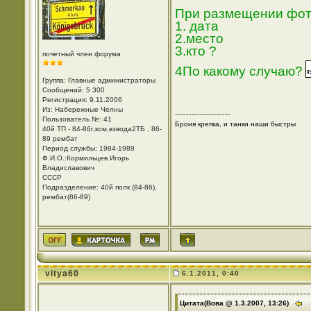
При размещении фото
1. дата
2.место
3.кто ?
почетный член форума
4По какому случаю?
Группа: Главные администраторы
Сообщений: 5 300
Регистрация: 9.11.2006
Из: Набережные Челны
--------------------
Пользователь №: 41
Броня крепка, и танки наши быстры
40й ТП - 84-86г,ком,взвода2ТБ , 86-
89 рембат
Период службы: 1984-1989
Ф.И.О.:Кормильцев Игорь
Владиславович
СССР
Подразделение: 40й полк (84-86),
рембат(86-89)
vitya60
6.1.2011, 0:40
Цитата(Вова @ 1.3.2007, 13:26)