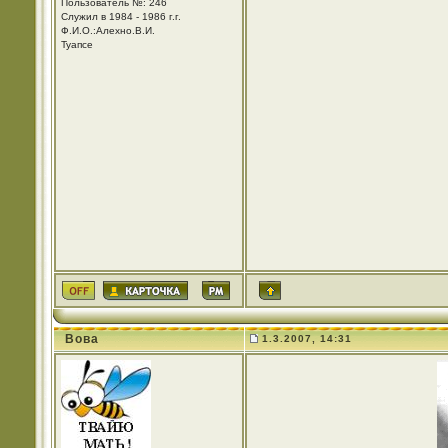
Пользователь №: 246
Служил в 1984 - 1986 г.г.
Ф.И.О.:Алехно.В.И.
Туапсе
Вова
1.3.2007, 14:31