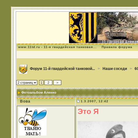
www.11td.ru - 11-я гвардейская танковая...
Правила форума
Форум 11-й гвардейской танковой...
>
Наши соседи
>
6
2 страниц
1
2
>
Фотоальбом Алехно
Вова
1.3.2007, 12:42
Это Я