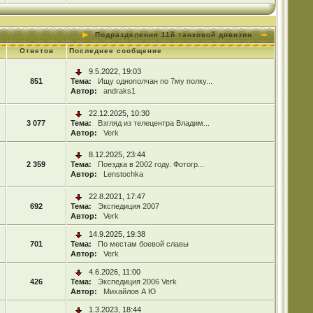
Подразделения 11й танковой дивизии
Ответов
Последнее сообщение
9.5.2022, 19:03
851
Тема:
Ищу однополчан по 7му полку...
Автор:
andraks1
22.12.2025, 10:30
3 077
Тема:
Взгляд из телецентра Владим...
Автор:
Verk
8.12.2025, 23:44
2 359
Тема:
Поездка в 2002 году. Фотогр...
Автор:
Lenstochka
22.8.2021, 17:47
692
Тема:
Экспедиция 2007
Автор:
Verk
14.9.2025, 19:38
701
Тема:
По местам боевой славы
Автор:
Verk
4.6.2026, 11:00
426
Тема:
Экспедиция 2006 Verk
Автор:
Михайлов А Ю
1.3.2023, 18:44