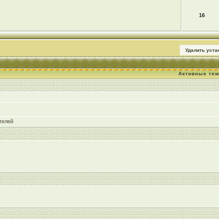
16
Удалить уст
Активные те
телей