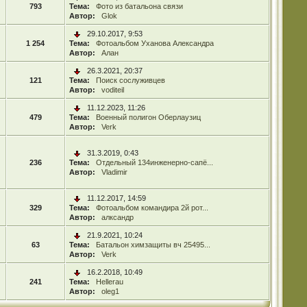
793
Тема:
Фото из батальона связи
Автор:
Glok
29.10.2017, 9:53
1 254
Тема:
Фотоальбом Уханова Александра
Автор:
Алан
26.3.2021, 20:37
121
Тема:
Поиск сослуживцев
Автор:
voditeil
11.12.2023, 11:26
479
Тема:
Военный полигон Оберлаузиц
Автор:
Verk
31.3.2019, 0:43
236
Тема:
Отдельный 134инженерно-сапё...
Автор:
Vladimir
11.12.2017, 14:59
329
Тема:
Фотоальбом командира 2й рот...
Автор:
алксандр
21.9.2021, 10:24
63
Тема:
Батальон химзащиты вч 25495...
Автор:
Verk
16.2.2018, 10:49
241
Тема:
Hellerau
Автор:
oleg1