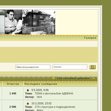
Галерея
11я танковая дивизия
Ответов
Последнее сообщение
9.5.2026, 9:06
1 449
Тема:
ТЕМА и фотоальбом АДМИНА
Автор:
Verk
10.2.2026, 23:02
2 096
Тема:
1ТА структура и подразделения
Автор:
Aleks