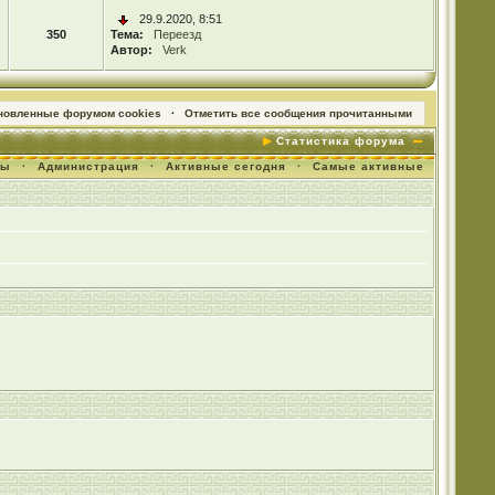
29.9.2020, 8:51
350
Тема:
Переезд
Автор:
Verk
ановленные форумом cookies
·
Отметить все сообщения прочитанными
Статистика форума
мы
·
Администрация
·
Активные сегодня
·
Самые активные