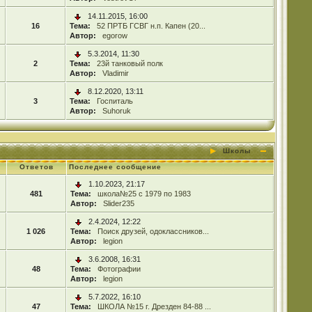
14.11.2015, 16:00
16
Тема:
52 ПРТБ ГСВГ н.п. Капен (20...
Автор:
egorow
5.3.2014, 11:30
2
Тема:
23й танковый полк
Автор:
Vladimir
8.12.2020, 13:11
3
Тема:
Госпиталь
Автор:
Suhoruk
Школы
Ответов
Последнее сообщение
1.10.2023, 21:17
481
Тема:
школа№25 с 1979 по 1983
Автор:
Slider235
2.4.2024, 12:22
1 026
Тема:
Поиск друзей, одоклассников...
Автор:
legion
3.6.2008, 16:31
48
Тема:
Фотографии
Автор:
legion
5.7.2022, 16:10
47
Тема:
ШКОЛА №15 г. Дрезден 84-88 ...