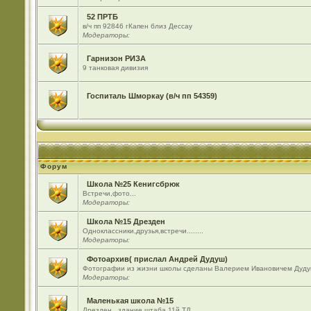
52 ПРТБ
в/ч пп 92846 гКапен близ Дессау
Модераторы:
Гарнизон РИЗА
9 танковая дивизия
Госпиталь Шморкау (в/ч пп 54359)
Форум
Школа №25 Кенигсбрюк
Встречи,фото...
Модераторы:
Школа №15 Дрезден
Одноклассники,друзья,встречи........
Модераторы:
Фотоархив( прислал Андрей Дудуш)
Фотографии из жизни школы сделаны Валерием Ивановичем Дуду
Модераторы:
Маленькая школа №15
Дрезден , здание штаба 11й ТД