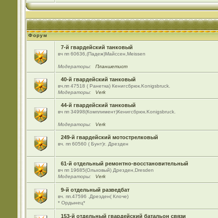
Форум
7-й гвардейский танковый
вч пп 60636,(Падеж)Майсcен,Meissen
Модераторы:
Планшетист
40-й гвардейский танковый
вч.пп 47518 ( Ранетка) Кенигсбрюк.Konigsbruck.
Модераторы:
Verk
44-й гвардейский танковый
вч пп 34998(Комплимент)Кенигсбрюк.Konigsbruck.
Модераторы:
Verk
249-й гвардейский мотострелковый
вч. пп 60560 ( Бунт)г. Дрезден
61-й отдельный ремонтно-восстановительный
вч пп 19685(Ольховый) Дрезден,Dresden
Модераторы:
Verk
9-й отдельный разведбат
вч. пп.47596 .Дрезден( Клоче)
* Ордынец*
153-й отдельный гвардейский батальон связи