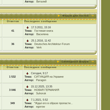
Автор:
Виталий
Форум для гостей
Ответов
Последнее сообщение
17.3.2011, 15:16
41
Тема:
Гостевая книга
Автор:
Василена
25.1.2016, 11:42
36
Тема:
Deutsches Architektur-Forum
Автор:
Verk
Свободный форум
Ответов
Последнее сообщение
Сегодня, 9:17
1 532
Тема:
СИТУАЦИЯ на Украине
Автор:
Paragon
15.12.2025, 13:35
3 046
Тема:
НОВАЯ ГЕРМАНИЯ
Автор:
Suhoruk
7.1.2021, 5:52
349
Тема:
"Ждал его в образе пропасти...
Автор:
egorow