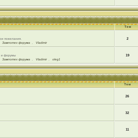
Тем
2
вои пожелания.
,
Зампотех форума
,
Vladimir
19
ы и форумы
,
Зампотех форума
,
Vladimir
,
oleg1
Тем
26
32
11