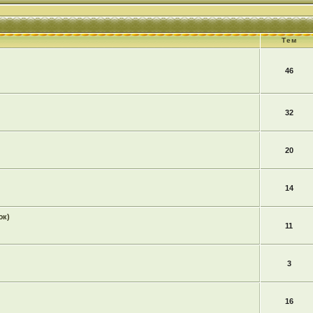
Тем
46
32
20
14
юк)
11
3
16