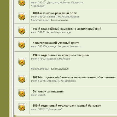
вч пп 58293 ,Дрезден, Hellerau, Klotzsche.
*Тореадор*
1018-й зенитно-ракетный полк
вч пп 58505 (Глютин) Майсcен,Meissen
Модераторы:
Планшетист
841-й гвардейский самоходно-артиллерийский
вч пп 58961.Карл -Маркс- штадт
Кенигсбрюкский учебный центр
вч пп 58325У,между Шморкау-Швепнитц
134-й отдельный инженерно-саперный
вч пп 47593 (Массан)г.Майссен
Модераторы:
Планшетист
1073-й отдельный батальон материального обеспечения
вч пп 61076,(Агреман), Кенигсбрюк
Батальон химзащиты
вч.пп 25495
189-й отдельный медико-санитарный батальон
вч пп 58837 * Докерный*