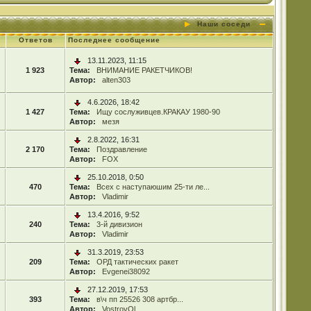
Наши соседи
Ответов
Последнее сообщение
13.11.2023, 11:15
1 923
Тема:
ВНИМАНИЕ РАКЕТЧИКОВ!
Автор:
alten303
4.6.2026, 18:42
1 427
Тема:
Ищу сослуживцев.КРАКАУ 1980-90
Автор:
мезя
2.8.2022, 16:31
2 170
Тема:
Поздравление
Автор:
FOX
25.10.2018, 0:50
470
Тема:
Всех с наступаюшим 25-ти ле...
Автор:
Vladimir
13.4.2016, 9:52
240
Тема:
3-й дивизион
Автор:
Vladimir
31.3.2019, 23:53
209
Тема:
ОРД тактических ракет
Автор:
Evgenei38092
27.12.2019, 17:53
393
Тема:
в\ч пп 25526 308 артбр...
Автор:
VostrovOl