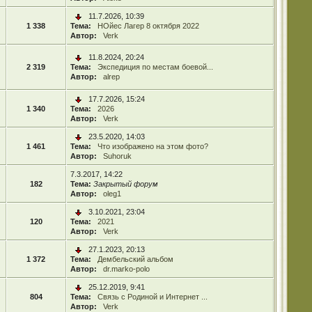
11.7.2026, 10:39
1 338
Тема:
НОйес Лагер 8 октября 2022
Автор:
Verk
11.8.2024, 20:24
2 319
Тема:
Экспедиция по местам боевой...
Автор:
alrep
17.7.2026, 15:24
1 340
Тема:
2026
Автор:
Verk
23.5.2020, 14:03
1 461
Тема:
Что изображено на этом фото?
Автор:
Suhoruk
7.3.2017, 14:22
182
Тема:
Закрытый форум
Автор:
oleg1
3.10.2021, 23:04
120
Тема:
2021
Автор:
Verk
27.1.2023, 20:13
1 372
Тема:
Дембельский альбом
Автор:
dr.marko-polo
25.12.2019, 9:41
804
Тема:
Связь с Родиной и Интернет ...
Автор:
Verk