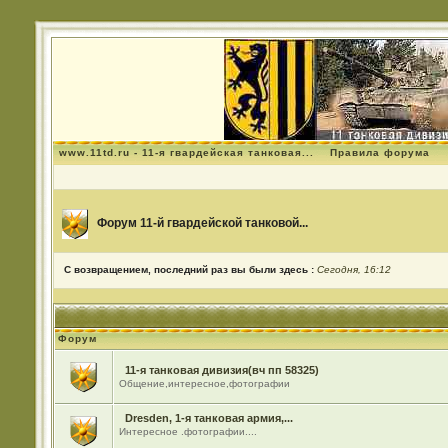
www.11td.ru - 11-я гвардейская танковая...
Правила форума
Форум 11-й гвардейской танковой...
С возвращением, последний раз вы были здесь :
Сегодня, 16:12
Форум
11-я танковая дивизия(вч пп 58325)
Общение,интересное,фотографии
Dresden, 1-я танковая армия,...
Интересное .фотографии....