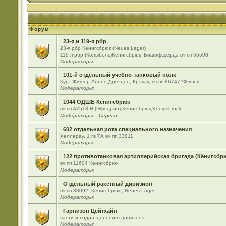
Форум
23-я и 119-я рбр
23-я рбр Кенигсбрюк (Neues Lager)
119-я рбр (Колыбель)Кенигсбрюк ,Бишофсверда вч пп 65598
Модераторы:
101-й отдельный учебно-танковый полк
Курт-Фишер Аллее,Дрезден, Кракау, вч пп 86747#Флюс#
Модераторы:
1044 ОДШБ Кенигсбрюк
вч пп 47518-Н,(Эфедрин),Кенигсбрюк,Konigsbruck
Модераторы:
Серёга
602 отдельная рота специального назначения
Хеллерау. 1 гв ТА вч пп 33811
Модераторы:
122 противотанковая артиллерийская бригада (Кёнигсбр
вч пп 11604 Кенигсбрюк
Модераторы:
Отдельный ракетный дивизион
вч пп 38092, Кенигсбрюк , Neues Lager
Модераторы:
Гарнизон Цейтхайн
части и подразделения гарнизона
Модераторы: