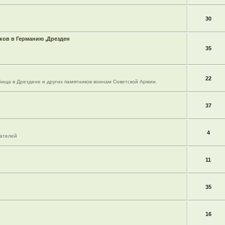
30
ов в Германию ,Дрезден
35
22
ища в Дрездене и других памятников воинам Советской Армии.
37
4
вателей
11
35
16