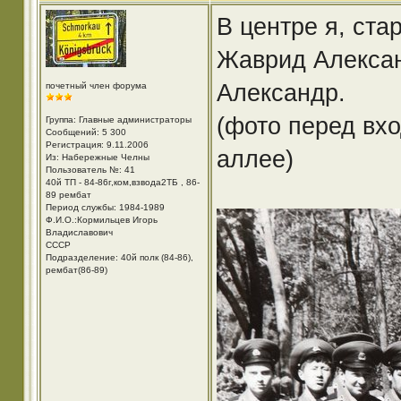
В центре я, ст
Жаврид Алексан
Александр.
почетный член форума
(фото перед вх
Группа: Главные администраторы
Сообщений: 5 300
Регистрация: 9.11.2006
аллее)
Из: Набережные Челны
Пользователь №: 41
40й ТП - 84-86г,ком,взвода2ТБ , 86-
89 рембат
Период службы: 1984-1989
Ф.И.О.:Кормильцев Игорь
Владиславович
СССР
Подразделение: 40й полк (84-86),
рембат(86-89)