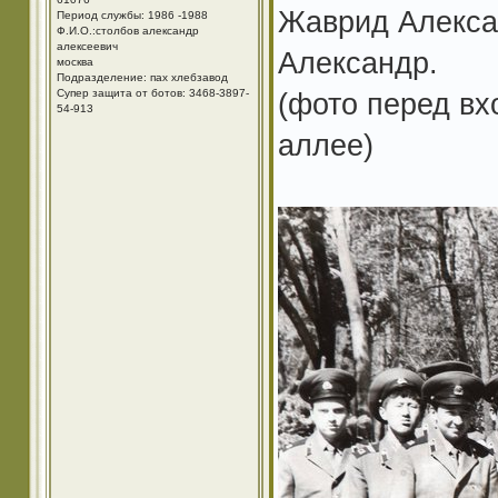
Жаврид Алекса
Период службы: 1986 -1988
Ф.И.О.:столбов александр
алексеевич
Александр.
москва
Подразделение: пах хлебзавод
Супер защита от ботов: 3468-3897-
(фото перед вх
54-913
аллее)