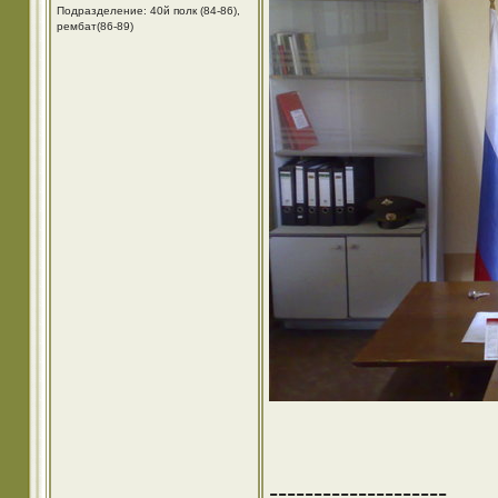
Подразделение: 40й полк (84-86),
рембат(86-89)
--------------------