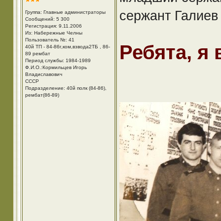
сержант Галиев
Группа: Главные администраторы
Сообщений: 5 300
Регистрация: 9.11.2006
Из: Набережные Челны
Пользователь №: 41
Ребята, я
40й ТП - 84-86г,ком,взвода2ТБ , 86-
89 рембат
Период службы: 1984-1989
Ф.И.О.:Кормильцев Игорь
Владиславович
СССР
Подразделение: 40й полк (84-86),
рембат(86-89)