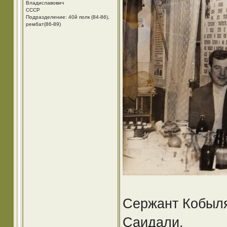
Владиславович
СССР
Подразделение: 40й полк (84-86),
рембат(86-89)
Сержант Кобыля
Саидали.