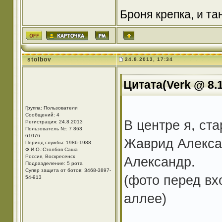
Броня крепка, и т
stolbov
24.8.2013, 17:34
Цитата(Verk @ 8.1
Группа: Пользователи
Сообщений: 4
В центре я, ст
Регистрация: 24.8.2013
Пользователь №: 7 863
61076
Жаврид Алекса
Период службы: 1986-1988
Ф.И.О.:Столбов Саша
Россия, Воскресенск
Александр.
Подразделение: 5 рота
Супер защита от ботов: 3468-3897-
(фото перед вх
54-913
аллее)