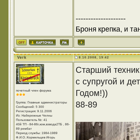
--------------------
Броня крепка, и т
Verk
8.10.2008, 19:42
Старший техник
с супругой и д
Годом!))
почетный член форума
88-89
Группа: Главные администраторы
Сообщений: 5 300
Регистрация: 9.11.2006
Из: Набережные Челны
Пользователь №: 41
40й ТП - 84-86г,ком,взвода2ТБ , 86-
89 рембат
Период службы: 1984-1989
Ф.И.О.:Кормильцев Игорь