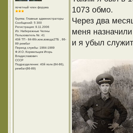
1073 обмо.
почетный член форума
Через два месяц
Группа: Главные администраторы
Сообщений: 5 300
Регистрация: 9.11.2006
меня назначили
Из: Набережные Челны
Пользователь №: 41
40й ТП - 84-86г,ком,взвода2ТБ , 86-
и я убыл служит
89 рембат
Период службы: 1984-1989
Ф.И.О.:Кормильцев Игорь
Владиславович
СССР
Подразделение: 40й полк (84-86),
рембат(86-89)