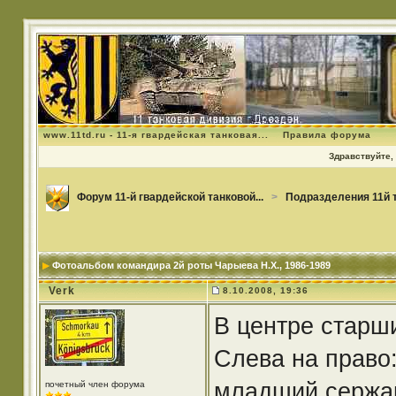
www.11td.ru - 11-я гвардейская танковая...
Правила форума
Здравствуйте, 
Форум 11-й гвардейской танковой...
>
Подразделения 11й 
Фотоальбом командира 2й роты Чарыева Н.Х.
, 1986-1989
Verk
8.10.2008, 19:36
В центре старш
Слева на право
младший сержан
почетный член форума