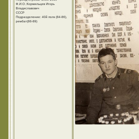
Ф.И.О.:Кормильцев Игорь
Владиславович
СССР
Подразделение: 40й полк (84-86),
рембат(86-89)