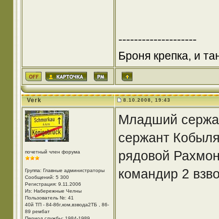
--------------------
Броня крепка, и т
Verk
8.10.2008, 19:43
Младший сержа
сержант Кобыля
рядовой Рахмон
почетный член форума
командир 2 взв
Группа: Главные администраторы
Сообщений: 5 300
Регистрация: 9.11.2006
Из: Набережные Челны
Пользователь №: 41
40й ТП - 84-86г,ком,взвода2ТБ , 86-
89 рембат
Период службы: 1984-1989