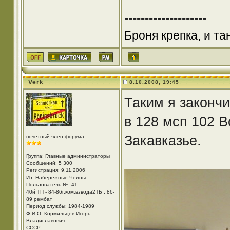
--------------------
Броня крепка, и т
Verk
8.10.2008, 19:45
Таким я закончи
в 128 мсп 102 
Закавказье.
почетный член форума
Группа: Главные администраторы
Сообщений: 5 300
Регистрация: 9.11.2006
Из: Набережные Челны
Пользователь №: 41
40й ТП - 84-86г,ком,взвода2ТБ , 86-
89 рембат
Период службы: 1984-1989
Ф.И.О.:Кормильцев Игорь
Владиславович
СССР