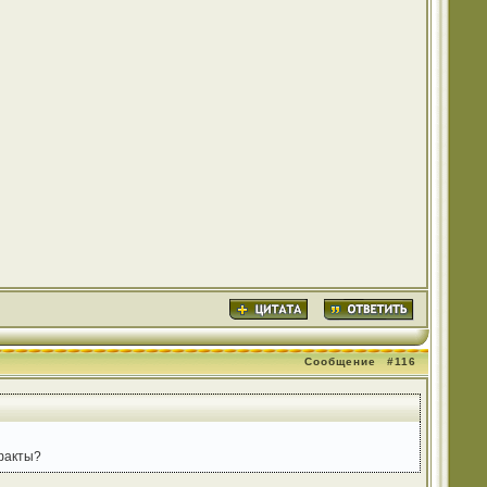
Сообщение
#116
ефакты?