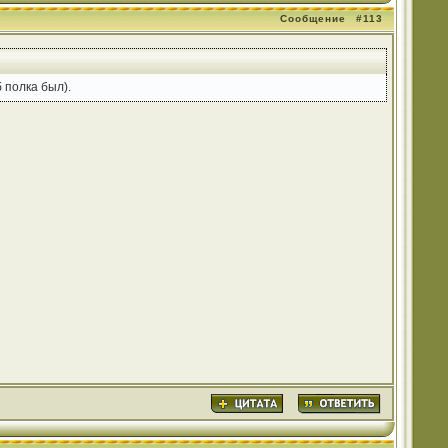
Сообщение
#113
 полка был).