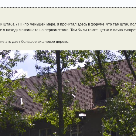
 штаба 7ТП (по меньшей мере, я прочитал здесь в форуме, что там штаб полк
 я находил в комнате на первом этаже. Там были также щетка и пачка сигарет
оне это дает большое вишневое дерево.