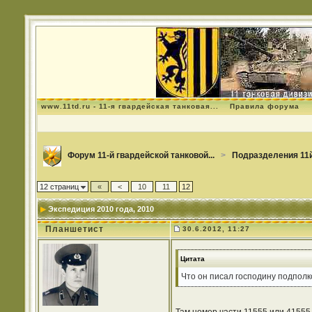
www.11td.ru - 11-я гвардейская танковая...
Правила форума
Форум 11-й гвардейской танковой...
>
Подразделения 11й
12 страниц
«
<
10
11
12
Экспедиция 2010 года
, 2010
Планшетист
30.6.2012, 11:27
Цитата
Что он писал господину подполк