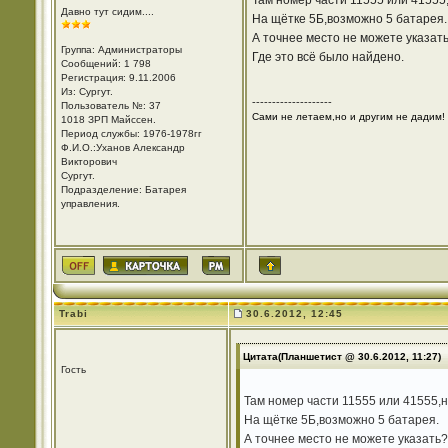
Там номер части 11555 или 41555,
Давно тут сидим....
На щётке 5Б,возможно 5 батарея.
А точнее место не можете указат
Группа: Администраторы
Где это всё было найдено.
Сообщений: 1 798
Регистрация: 9.11.2006
Из: Cургут.
--------------------
Пользователь №: 37
Сами не летаем,но и другим не дадим!
1018 ЗРП Майссен.
Период службы: 1976-1978гг
Ф.И.О.:Уханов Александр
Викторович
Cургут.
Подразделение: Батарея
управления.
Trabi
30.6.2012, 12:45
Цитата(Планшетист @ 30.6.2012, 11:27)
Гость
Там номер части 11555 или 41555,н
На щётке 5Б,возможно 5 батарея.
А точнее место не можете указать?