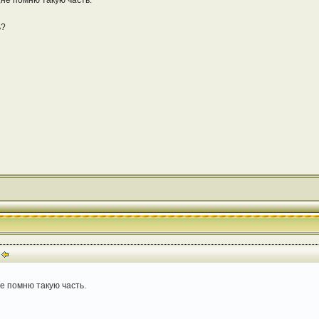
не помню такую часть.
ь?
е помню такую часть.