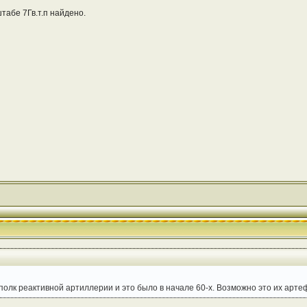
штабе 7Гв.т.п найдено.
полк реактивной артиллерии и это было в начале 60-х. Возможно это их арт