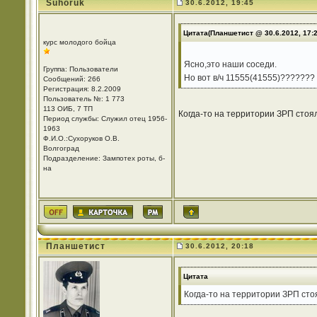
Suhoruk
30.6.2012, 19:45
Цитата(Планшетист @ 30.6.2012, 17:
курс молодого бойца
Ясно,это наши соседи.
Группа: Пользователи
Но вот в/ч 11555(41555)???????
Сообщений: 266
Регистрация: 8.2.2009
Пользователь №: 1 773
113 ОИБ, 7 ТП
Когда-то на территории ЗРП стоя
Период службы: Служил отец 1956-
1963
Ф.И.О.:Сухоруков О.В.
Волгоград
Подразделение: Зампотех роты, б-
на
Планшетист
30.6.2012, 20:18
Цитата
Когда-то на территории ЗРП сто