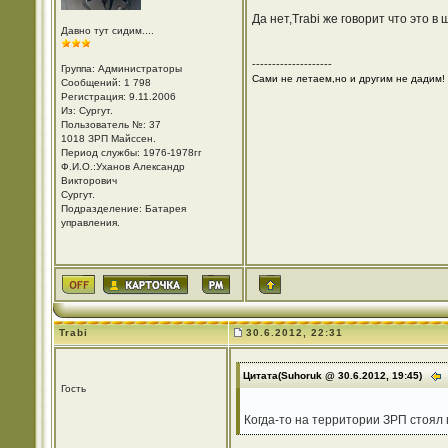
Да нет,Trabi же говорит что это в 
Давно тут сидим....
--------------------
Группа: Администраторы
Сами не летаем,но и другим не дадим!
Сообщений: 1 798
Регистрация: 9.11.2006
Из: Cургут.
Пользователь №: 37
1018 ЗРП Майссен.
Период службы: 1976-1978гг
Ф.И.О.:Уханов Александр
Викторович
Cургут.
Подразделение: Батарея
управления.
Trabi
30.6.2012, 22:31
Цитата(Suhoruk @ 30.6.2012, 19:45)
Гость
Когда-то на территории ЗРП стоял 