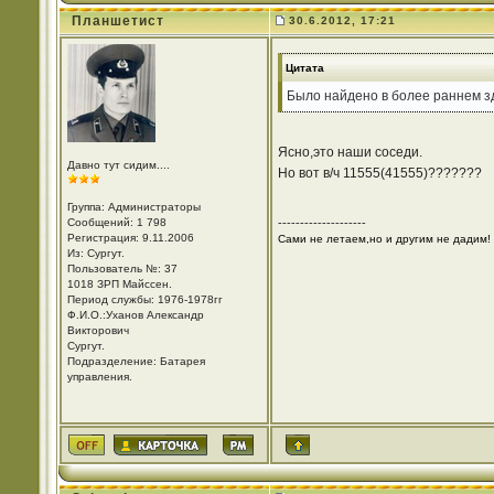
Планшетист
30.6.2012, 17:21
Цитата
Было найдено в более раннем зд
Ясно,это наши соседи.
Давно тут сидим....
Но вот в/ч 11555(41555)???????
Группа: Администраторы
Сообщений: 1 798
--------------------
Регистрация: 9.11.2006
Сами не летаем,но и другим не дадим!
Из: Cургут.
Пользователь №: 37
1018 ЗРП Майссен.
Период службы: 1976-1978гг
Ф.И.О.:Уханов Александр
Викторович
Cургут.
Подразделение: Батарея
управления.