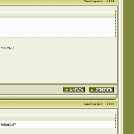
Сообщение
#114
тефакты?
Сообщение
#115
ртефакты?