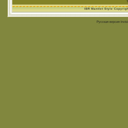
IBR Mantlet Style Copyrig
Русская версия
Invis