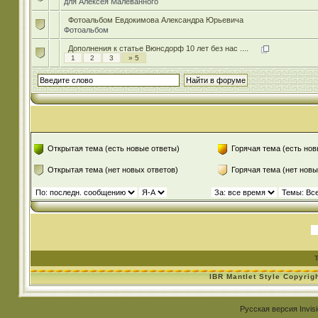
для Алексея Малеванного
Фотоальбом Евдокимова Александра Юрьевича
Фотоальбом
Дополнения к статье Вюнсдорф 10 лет без нас ....
1
2
3
» 5
Открытая тема (есть новые ответы)
Горячая тема (есть нов
Открытая тема (нет новых ответов)
Горячая тема (нет новы
IBR Mantlet Style Copyrig
Русская версия
Invis