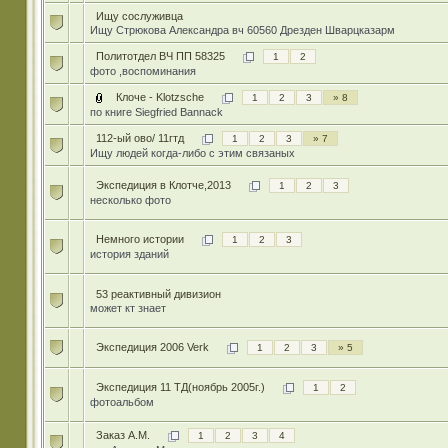
Ищу сослуживца
Ищу Стрюкова Александра вч 60560 Дрезден Шварцказарм
Политотдел ВЧ ПП 58325
1
2
фото ,воспоминания
Клоче - Klotzsche
1
2
3
» 8
по книге Siegfried Bannack
112-ый ово/ 11гтд
1
2
3
» 7
Ищу людей когда-либо с этим связаных
Экспедиция в Клотче,2013
1
2
3
несколько фото
Немного истории
1
2
3
история зданий
53 реактивный дивизион
может кт знает
Экспедиция 2006 Verk
1
2
3
» 5
Экспедиция 11 ТД(ноябрь 2005г.)
1
2
фотоальбом
Заказ А.М.
1
2
3
4