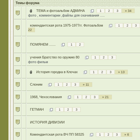
Темы форума
ТЕМА и фотоальбом АДМИНА
1
2
3
» 34
фото , комментарии ,файлы для скачивания .....
комендантская рота 1975-1977гг. Фотоальбом
1
2
3
22
ПОМЯНЕМ .......
1
2
учения Братство по оружию 80
1
2
3
фото фильм
История городка в Клочах
1
2
3
» 13
Слоним
1
2
3
» 11
1968, Чехословакия
1
2
3
» 21
ГЕТМАН
1
2
3
ИСТОРИЯ ДИВИЗИИ
Комендантская рота ВЧ ПП 58325
1
2
3
» 6