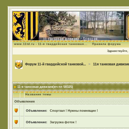
www.11td.ru - 11-я гвардейская танковая...
Правила форума
Здравствуйте, 
Форум 11-й гвардейской танковой...
>
11я танковая дивизи
11-я танковая дивизия(вч пп 58325)
Название темы
Объявления
Объявление:
Спортзал ! Нужны помнящие !
Объявление:
Загрузка фоток !