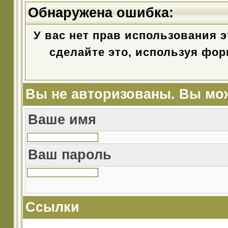
Обнаружена ошибка:
У вас нет прав использования 
сделайте это, используя фор
Вы не авторизованы. Вы мож
Ваше имя
Ваш пароль
Ссылки