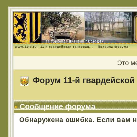
www.11td.ru - 11-я гвардейская танковая...
Правила форума
Это м
Форум 11-й гвардейской 
Сообщение форума
Обнаружена ошибка. Если вам 