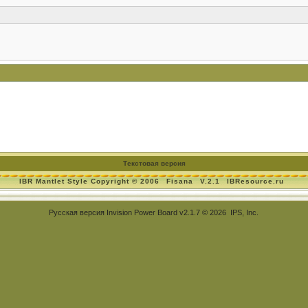
Текстовая версия
IBR Mantlet Style Copyright © 2006
Fisana
V.2.1
IBResource.ru
Русская версия
Invision Power Board
v2.1.7 © 2026 IPS, Inc.