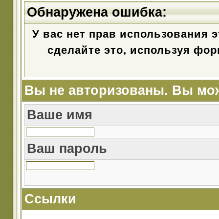
Обнаружена ошибка:
У вас нет прав использования 
сделайте это, используя фор
Вы не авторизованы. Вы мож
Ваше имя
Ваш пароль
Ссылки