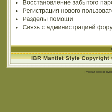
Восстановление забытого пар
Регистрация нового пользова
Разделы помощи
Связь с администрацией фор
IBR Mantlet Style Copyright
Русская версия
Invis