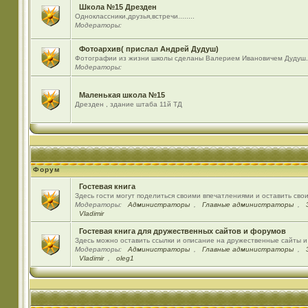
Школа №15 Дрезден
Одноклассники,друзья,встречи........
Модераторы:
Фотоархив( прислал Андрей Дудуш)
Фотографии из жизни школы сделаны Валерием Ивановичем Дудуш.
Модераторы:
Маленькая школа №15
Дрезден , здание штаба 11й ТД
Форум
Гостевая книга
Здесь гости могут поделиться своими впечатлениями и оставить сво
Модераторы:
Администраторы
,
Главные администраторы
,
Vladimir
Гостевая книга для дружественных сайтов и форумов
Здесь можно оставить ссылки и описание на дружественные сайты 
Модераторы:
Администраторы
,
Главные администраторы
,
Vladimir
,
oleg1