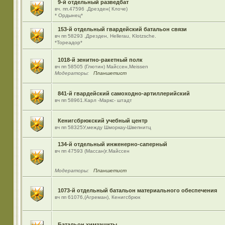
9-й отдельный разведбат
вч. пп.47596 .Дрезден( Клоче)
* Ордынец*
153-й отдельный гвардейский батальон связи
вч пп 58293 ,Дрезден, Hellerau, Klotzsche.
*Тореадор*
1018-й зенитно-ракетный полк
вч пп 58505 (Глютин) Майсcен,Meissen
Модераторы:
Планшетист
841-й гвардейский самоходно-артиллерийский
вч пп 58961.Карл -Маркс- штадт
Кенигсбрюкский учебный центр
вч пп 58325У,между Шморкау-Швепнитц
134-й отдельный инженерно-саперный
вч пп 47593 (Массан)г.Майссен
Модераторы:
Планшетист
1073-й отдельный батальон материального обеспечения
вч пп 61076,(Агреман), Кенигсбрюк
Батальон химзащиты