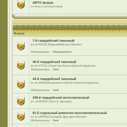
АВТО форум
отчеты о путешествиях
Форум
7-й гвардейский танковый
вч пп 60636,(Падеж)Майсcен,Meissen
Модераторы:
Планшетист
40-й гвардейский танковый
вч.пп 47518 ( Ранетка) Кенигсбрюк.Konigsbruck.
Модераторы:
Verk
44-й гвардейский танковый
вч пп 34998(Комплимент)Кенигсбрюк.Konigsbruck.
Модераторы:
Verk
249-й гвардейский мотострелковый
вч. пп 60560 ( Бунт)г. Дрезден
61-й отдельный ремонтно-восстановительный
вч пп 19685(Ольховый) Дрезден,Dresden
Модераторы:
Verk