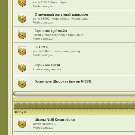
вч пп 11604 Кенигсбрюк
Модераторы:
Отдельный ракетный дивизион
вч пп 38092, Кенигсбрюк , Neues Lager
Модераторы:
Гарнизон Цейтхайн
части и подразделения гарнизона
Модераторы:
52 ПРТБ
в/ч пп 92846 гКапен близ Дессау
Модераторы:
Гарнизон РИЗА
9 танковая дивизия
Госпиталь Шморкау (в/ч пп 54359)
Форум
Школа №25 Кенигсбрюк
Встречи,фото...
Модераторы: