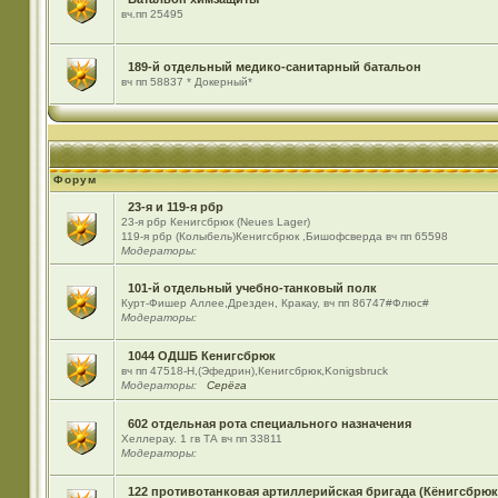
вч.пп 25495
189-й отдельный медико-санитарный батальон
вч пп 58837 * Докерный*
Форум
23-я и 119-я рбр
23-я рбр Кенигсбрюк (Neues Lager)
119-я рбр (Колыбель)Кенигсбрюк ,Бишофсверда вч пп 65598
Модераторы:
101-й отдельный учебно-танковый полк
Курт-Фишер Аллее,Дрезден, Кракау, вч пп 86747#Флюс#
Модераторы:
1044 ОДШБ Кенигсбрюк
вч пп 47518-Н,(Эфедрин),Кенигсбрюк,Konigsbruck
Модераторы:
Серёга
602 отдельная рота специального назначения
Хеллерау. 1 гв ТА вч пп 33811
Модераторы:
122 противотанковая артиллерийская бригада (Кёнигсбрюк