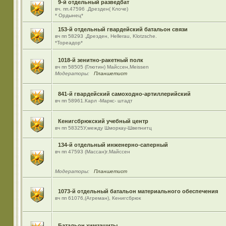
9-й отдельный разведбат
вч. пп.47596 .Дрезден( Клоче)
* Ордынец*
153-й отдельный гвардейский батальон связи
вч пп 58293 ,Дрезден, Hellerau, Klotzsche.
*Тореадор*
1018-й зенитно-ракетный полк
вч пп 58505 (Глютин) Майсcен,Meissen
Модераторы:
Планшетист
841-й гвардейский самоходно-артиллерийский
вч пп 58961.Карл -Маркс- штадт
Кенигсбрюкский учебный центр
вч пп 58325У,между Шморкау-Швепнитц
134-й отдельный инженерно-саперный
вч пп 47593 (Массан)г.Майссен
Модераторы:
Планшетист
1073-й отдельный батальон материального обеспечения
вч пп 61076,(Агреман), Кенигсбрюк
Батальон химзащиты