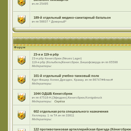
вч.пп 25495
189-й отдельный медико-санитарный батальон
вч пп 58837 * Докерный*
Форум
23-я и 119-я рбр
23-я рбр Кенигсбрюк (Neues Lager)
119-я рбр (Колыбель)Кенигсбрюк ,Бишофсверда вч пп 65598
Модераторы:
101-й отдельный учебно-танковый полк
Курт-Фишер Аллее,Дрезден, Кракау, вч пп 86747#Флюс#
Модераторы:
1044 ОДШБ Кенигсбрюк
вч пп 47518-Н,(Эфедрин),Кенигсбрюк,Konigsbruck
Модераторы:
Серёга
602 отдельная рота специального назначения
Хеллерау. 1 гв ТА вч пп 33811
Модераторы:
122 противотанковая артиллерийская бригада (Кёнигсбрюк