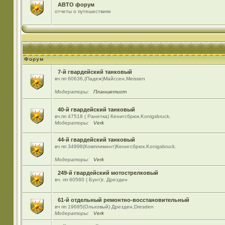
АВТО форум
отчеты о путешествиях
Форум
7-й гвардейский танковый
вч пп 60636,(Падеж)Майсcен,Meissen
Модераторы:
Планшетист
40-й гвардейский танковый
вч.пп 47518 ( Ранетка) Кенигсбрюк.Konigsbruck.
Модераторы:
Verk
44-й гвардейский танковый
вч пп 34998(Комплимент)Кенигсбрюк.Konigsbruck.
Модераторы:
Verk
249-й гвардейский мотострелковый
вч. пп 60560 ( Бунт)г. Дрезден
61-й отдельный ремонтно-восстановительный
вч пп 19685(Ольховый) Дрезден,Dresden
Модераторы:
Verk