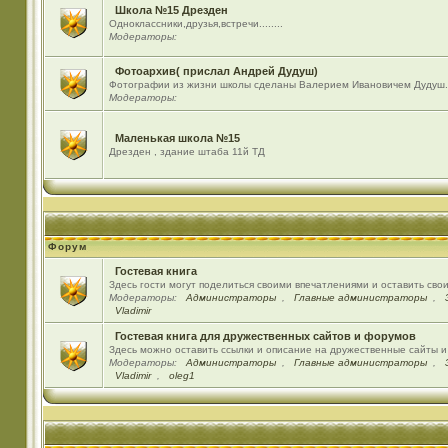
Школа №15 Дрезден
Одноклассники,друзья,встречи........
Модераторы:
Фотоархив( прислал Андрей Дудуш)
Фотографии из жизни школы сделаны Валерием Ивановичем Дудуш.
Модераторы:
Маленькая школа №15
Дрезден , здание штаба 11й ТД
Форум
Гостевая книга
Здесь гости могут поделиться своими впечатлениями и оставить сво
Модераторы:
Администраторы
,
Главные администраторы
,
Vladimir
Гостевая книга для дружественных сайтов и форумов
Здесь можно оставить ссылки и описание на дружественные сайты 
Модераторы:
Администраторы
,
Главные администраторы
,
Vladimir
,
oleg1