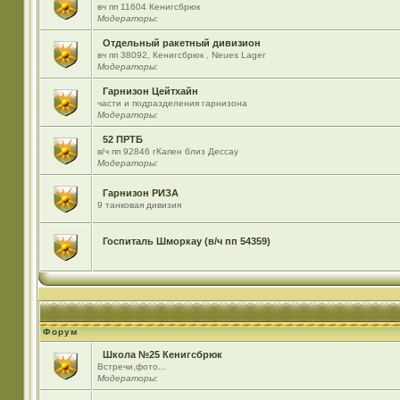
вч пп 11604 Кенигсбрюк
Модераторы:
Отдельный ракетный дивизион
вч пп 38092, Кенигсбрюк , Neues Lager
Модераторы:
Гарнизон Цейтхайн
части и подразделения гарнизона
Модераторы:
52 ПРТБ
в/ч пп 92846 гКапен близ Дессау
Модераторы:
Гарнизон РИЗА
9 танковая дивизия
Госпиталь Шморкау (в/ч пп 54359)
Форум
Школа №25 Кенигсбрюк
Встречи,фото...
Модераторы: