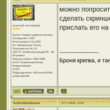
можно попросить
сделать скринш
прислать его на
почетный член форума
Группа: Главные администраторы
Сообщений: 5 300
Регистрация: 9.11.2006
Из: Набережные Челны
Пользователь №: 41
--------------------
40й ТП - 84-86г,ком,взвода2ТБ , 86-
89 рембат
Броня крепка, и т
Период службы: 1984-1989
Ф.И.О.:Кормильцев Игорь
Владиславович
СССР
Подразделение: 40й полк (84-86),
рембат(86-89)
AndreBalabanov
27.1.2022, 8:50