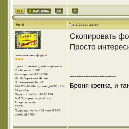
Verk
6.2.2020, 22:55
Скопировать фо
Просто интерес
почетный член форума
Группа: Главные администраторы
Сообщений: 5 300
--------------------
Регистрация: 9.11.2006
Из: Набережные Челны
Пользователь №: 41
Броня крепка, и т
40й ТП - 84-86г,ком,взвода2ТБ , 86-
89 рембат
Период службы: 1984-1989
Ф.И.О.:Кормильцев Игорь
Владиславович
СССР
Подразделение: 40й полк (84-86),
рембат(86-89)