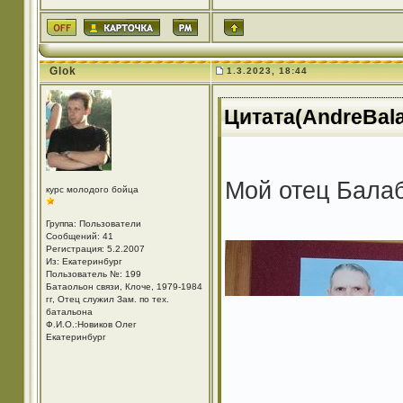
Glok
1.3.2023, 18:44
Цитата(AndreBala
Мой отец Балаб
курс молодого бойца
Группа: Пользователи
Сообщений: 41
Регистрация: 5.2.2007
Из: Екатеринбург
Пользователь №: 199
Батаольон связи, Клоче, 1979-1984
гг, Отец служил Зам. по тех.
батальона
Ф.И.О.:Новиков Олег
Екатеринбург