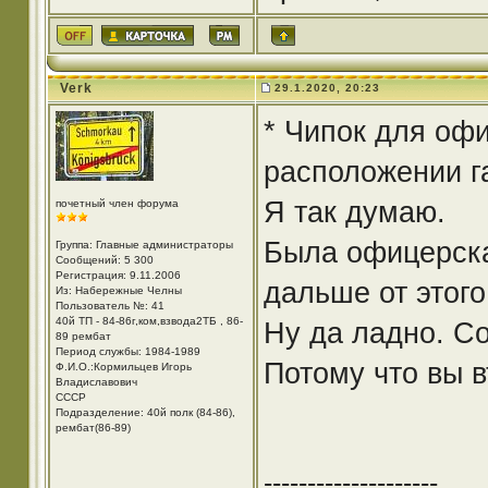
Verk
29.1.2020, 20:23
* Чипок для офи
расположении г
Я так думаю.
почетный член форума
Была офицерска
Группа: Главные администраторы
Сообщений: 5 300
Регистрация: 9.11.2006
дальше от этого
Из: Набережные Челны
Пользователь №: 41
40й ТП - 84-86г,ком,взвода2ТБ , 86-
Ну да ладно. Со
89 рембат
Период службы: 1984-1989
Потому что вы в
Ф.И.О.:Кормильцев Игорь
Владиславович
СССР
Подразделение: 40й полк (84-86),
рембат(86-89)
--------------------