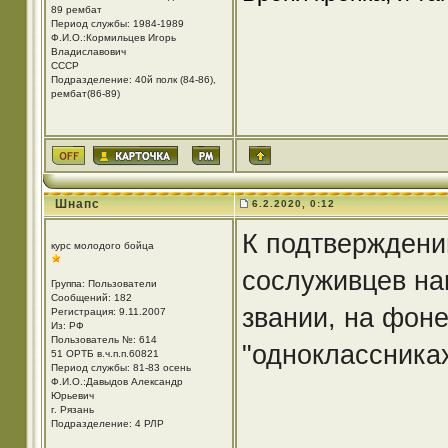
89 рембат
Период службы: 1984-1989
Ф.И.О.:Кормильцев Игорь
Владиславович
СССР
Подразделение: 40й полк (84-86),
рембат(86-89)
Шнапс
6.2.2020, 0:12
К подтверждени
курс молодого бойца
сослуживцев на
Группа: Пользователи
Сообщений: 182
звании, на фоне
Регистрация: 9.11.2007
Из: РФ
Пользователь №: 614
"одноклассниках
51 ОРТБ в.ч.п.п.60821
Период службы: 81-83 осень
Ф.И.О.:Давыдов Александр
Юрьевич
г. Рязань
Подразделение: 4 РЛР