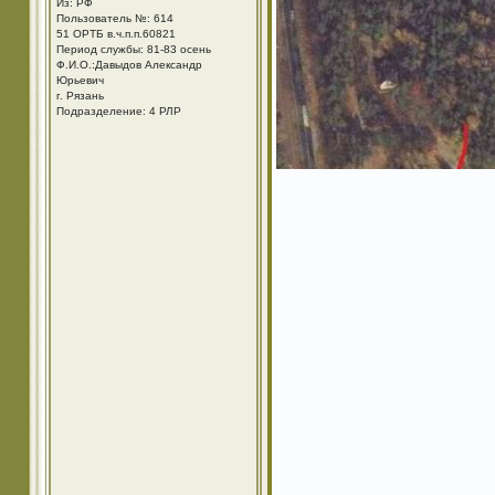
Из: РФ
Пользователь №: 614
51 ОРТБ в.ч.п.п.60821
Период службы: 81-83 осень
Ф.И.О.:Давыдов Александр
Юрьевич
г. Рязань
Подразделение: 4 РЛР