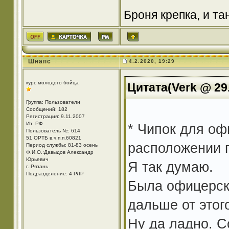
Броня крепка, и т
Шнапс
4.2.2020, 19:29
курс молодого бойца
Цитата(Verk @ 29.
Группа: Пользователи
Сообщений: 182
Регистрация: 9.11.2007
Из: РФ
* Чипок для оф
Пользователь №: 614
51 ОРТБ в.ч.п.п.60821
расположении г
Период службы: 81-83 осень
Ф.И.О.:Давыдов Александр
Юрьевич
Я так думаю.
г. Рязань
Подразделение: 4 РЛР
Была офицерска
дальше от этог
Ну да ладно. С