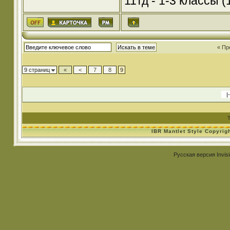
11тд - 1-3 классы (1
« Пр
9 страниц
«
<
7
8
9
IBR Mantlet Style Copyrig
Русская версия
Invis