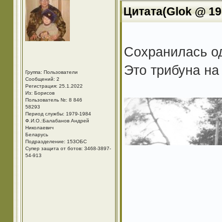
Цитата(Glok @ 19.
Сохранилась од
Это трибуна на
Группа: Пользователи
Сообщений: 2
Регистрация: 25.1.2022
Из: Борисов
Пользователь №: 8 846
58293
Период службы: 1979-1984
Ф.И.О.:Балабанов Андрей
Николаевич
Беларусь
Подразделение: 153ОБС
Супер защита от ботов: 3468-3897-
54-913