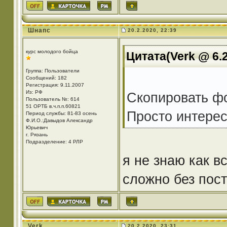
Шнапс
20.2.2020, 22:39
курс молодого бойца
Цитата(Verk @ 6.2
Группа: Пользователи
Сообщений: 182
Регистрация: 9.11.2007
Из: РФ
Скопировать ф
Пользователь №: 614
51 ОРТБ в.ч.п.п.60821
Просто интере
Период службы: 81-83 осень
Ф.И.О.:Давыдов Александр
Юрьевич
г. Рязань
Подразделение: 4 РЛР
я не знаю как в
сложно без пос
Verk
20.2.2020, 23:31