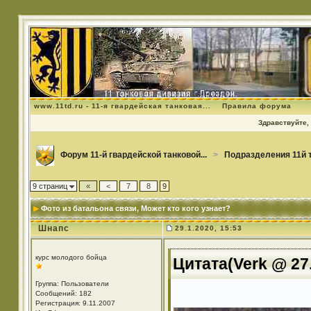
www.11td.ru - 11-я гвардейская танковая...
Правила форума
Здравствуйте, 
Форум 11-й гвардейской танковой...
>
Подразделения 11й 
9 страниц
«
<
7
8
9
Фото из батальона связи
, Может кто кого узнает?
Шнапс
29.1.2020, 15:53
курс молодого бойца
Цитата(Verk @ 27.
Группа: Пользователи
Сообщений: 182
Регистрация: 9.11.2007