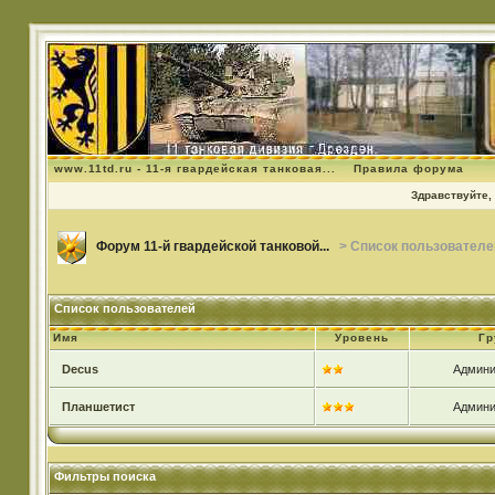
www.11td.ru - 11-я гвардейская танковая...
Правила форума
Здравствуйте, 
Форум 11-й гвардейской танковой...
> Список пользователе
Список пользователей
Имя
Уровень
Гр
Decus
Админи
Планшетист
Админи
Фильтры поиска