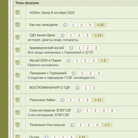
Темы форума
НОйес Лагер 8 октября 2022
Как нас выводили
1
2
3
» 21
ГДО Кенигсбрюк
1
2
3
» 14
история ,факты,люди, концерты,
Краеведческий музей
1
2
3
Все вещи связанные с Германией и 11TD
Музей DDR в Пирне
1
2
3
» 5
Приятно вспомнить
Прощание с Германией
1
2
3
Солдатам и офицерам ГСВГ посвящается...
ВОСПОМИНАНИЯ О ГДР.
1
2
Реальные байки
1
2
3
» 17
Союз ветеранов ЗГВ/ГСВГ
1
2
3
4
Союз ветеранов ЗГВ/ГСВГ
Телеканал Ностальгия
1
2
3
» 7
Путин
1
2
3
» 21