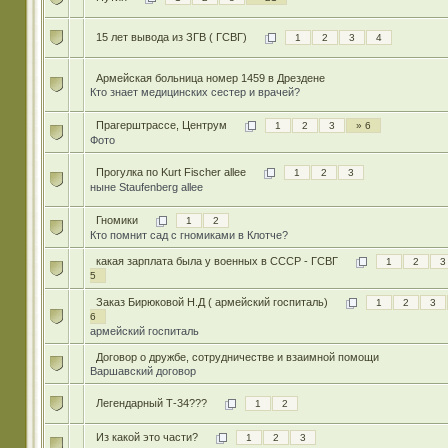
15 лет вывода из ЗГВ ( ГСВГ)
1
2
3
4
Армейская больница номер 1459 в Дрездене
Кто знает медицинских сестер и врачей?
Прагерштрассе, Центрум
1
2
3
» 6
Фото
Прогулка по Kurt Fischer allee
1
2
3
ныне Staufenberg allee
Гномики
1
2
Кто помнит сад с гномиками в Клотче?
какая зарплата была у военных в СССР - ГСВГ
1
2
3
5
Заказ Бирюковой Н.Д ( армейский госпиталь)
1
2
3
6
армейский госпиталь
Договор о дружбе, сотрудничестве и взаимной помощи
Варшавский договор
Легендарный Т-34???
1
2
Из какой это части?
1
2
3