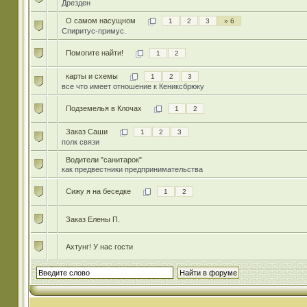
Дрезден
О самом насущном
1
2
3
» 6
Спиритус-примус.
Помогите найти!
1
2
карты и схемы
1
2
3
все что имеет отношение к Кениксбрюку
Подземелья в Клочах
1
2
Заказ Саши
1
2
3
полк связи
Водители "санитарок"
как предвестники предпринимательства
Сижу я на беседке
1
2
Заказ Елены П.
Ахтунг! У нас гости