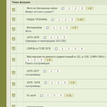
Темы форума
Фото из батальона связи
1
2
3
» 9
Может кто кого узнает?
НАША ТЕХНИКА
1
2
3
» 12
Фотоальбом
1
2
3
» 5
Фото
1973-1978
1
2
3
Офицеры и прапорщики 153 ОБС
СВЯЗЬ в ГСВГ/ЗГВ
1
2
3
4
Мастерская по ремонту радиостанций р-111, р-130. (1989-1991г.)
1
2
3
» 8
Поиск сослуживцев
1975-1977
1
2
сослуживцы
1976 -1978
1
2
3
» 8
сослуживцы
51 ортб
1
2
3
» 11
ротная песня