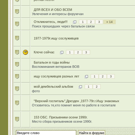
ДЛЯ ВСЕХ И ОБО ВСЕМ
Увлечения и интересы форумчан
Откликнитесь, люди!!!
1
2
3
» 14
Поиск прошедших через батальон связи
1977-1979г.ищу сослуживцев
Клоче сейчас
1
2
3
Батальон в годы войны
Воспоминания ветеранов ВОВ
ищу сослуживцев разных лет
1
2
3
мой дембельский альбом
1
2
фото
"Верхний госпиталь",Дрезден ,1977-79г.г.Ищу знакомых
Отзовитесь те,кто помнит меня по работе в госпитале
153 ОБС. Призывники осени 1990г.
Место сбора призывников осени 1990г.