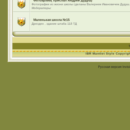
Фотоархив( прислал Андрей Дудуш)
Фотографии из жизни школы сделаны Валерием Ивановичем Дудуш.
Модераторы:
Маленькая школа №15
Дрезден , здание штаба 11й ТД
IBR Mantlet Style Copyrig
Русская версия
Invis