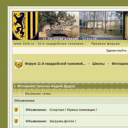
www.11td.ru - 11-я гвардейская танковая...
Правила форума
Здравствуйте, 
Форум 11-й гвардейской танковой...
>
Школы
>
Фотоархи
Фотоархив( прислал Андрей Дудуш)
Название темы
Объявления
Объявление:
Спортзал ! Нужны помнящие !
Объявление:
Загрузка фоток !