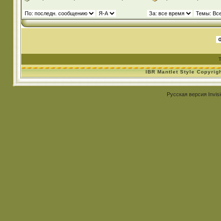
IBR Mantlet Style Copyrig
Русская версия
Invis