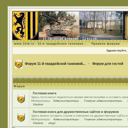
www.11td.ru - 11-я гвардейская танковая...
Правила форума
Здравствуйте, 
Форум 11-й гвардейской танковой...
>
Форум для гостей
Форум
Гостевая книга
Здесь гости могут поделиться своими впечатлениями и оставить сво
Модераторы:
Администраторы
,
Главные администраторы
,
Vladimir
Гостевая книга для дружественных сайтов и форумов
Здесь можно оставить ссылки и описание на дружественные сайты 
Модераторы:
Администраторы
,
Главные администраторы
,
Vladimir
,
oleg1