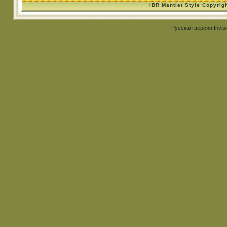
IBR Mantlet Style Copyrig
Русская версия
Invis