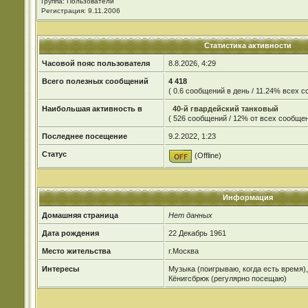
Группа: Пользователи
Регистрация: 9.11.2006
Статистика активности
Часовой пояс пользователя
8.8.2026, 4:29
Всего полезных сообщений
4 418
( 0.6 сообщений в день / 11.24% всех 
Наибольшая активность в
40-й гвардейский танковый
( 526 сообщений / 12% от всех сообщен
Последнее посещение
9.2.2022, 1:23
Статус
(Offline)
Информация
Домашняя страница
Нет данных
Дата рождения
22 Декабрь 1961
Место жительства
г.Москва
Интересы
Музыка (поигрываю, когда есть время),
Кёнигсбрюк (регулярно посещаю)