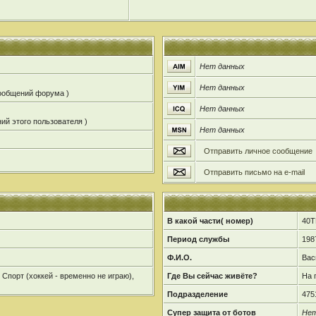
Нет данных
Нет данных
сообщений форума )
Нет данных
ий этого пользователя )
Нет данных
Отправить личное сообщение
Отправить письмо на e-mail
В какой части( номер)
40Т
Период службы
198
Ф.И.О.
Вас
 Спорт (хоккей - временно не играю),
Где Вы сейчас живёте?
На 
Подразделение
475
Супер защита от ботов
Нет