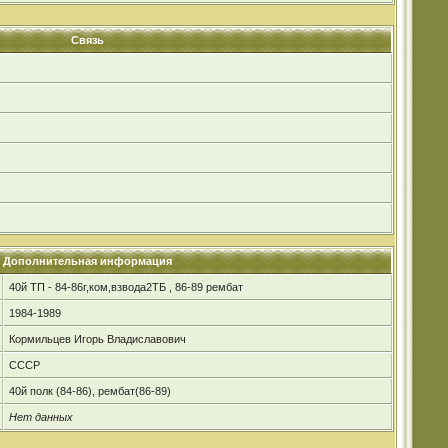
Связь
Дополнительная информация
40й ТП - 84-86г,ком,взвода2ТБ , 86-89 рембат
1984-1989
Кормильцев Игорь Владиславович
СССР
40й полк (84-86), рембат(86-89)
Нет данных