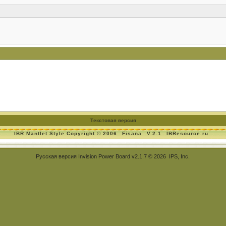
Текстовая версия
IBR Mantlet Style Copyright © 2006
Fisana
V.2.1
IBResource.ru
Русская версия
Invision Power Board
v2.1.7 © 2026 IPS, Inc.