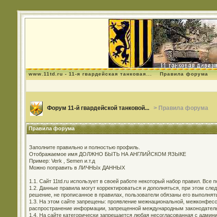
www.11td.ru - 11-я гвардейская танковая...
Правила форума
Форум 11-й гвардейской танковой...
> Правила форума
Правила форума
Заполните правильно и полностью профиль.
Отображаемое имя ДОЛЖНО БЫТЬ НА АНГЛИЙСКОМ ЯЗЫКЕ
Пример: Verk , Semen и.т.д
Можно поправить в ЛИЧНЫх ДАННЫХ
1.1. Сайт 11td.ru использует в своей работе некоторый набор правил. Все
1.2. Данные правила могут корректироваться и дополняться, при этом сл
решение, не прописанное в правилах, пользователи обязаны его выполнят
1.3. На этом сайте запрещены: проявление межнациональной, межконфесси
распространение информации, запрещенной международным законодательс
1.4. На сайте категорически запрещается любая несогласованная с админи