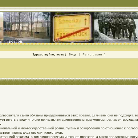
Здравствуйте, гость
(
Вход
|
Регистрация
)
 пользователи сайта обязаны придерживаться этих правил. Если вам они не подходят, т
едует иметь в виду, что они не являются единственным документом, регламентирующи
ь.
ональной и межгосударственной розни, ругань и оскорбления по отношению к пользов
твом, пропаганда оружия, наркотиков.
страцией реклама, в том числе реклама интернет-проектов, а также предложения поку