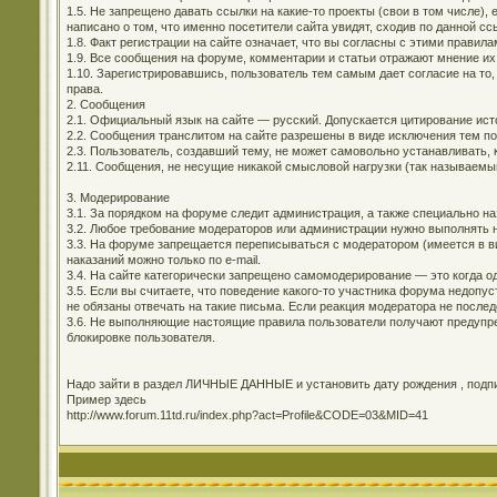
1.5. Не запрещено давать ссылки на какие-то проекты (свои в том числе)
написано о том, что именно посетители сайта увидят, сходив по данной сс
1.8. Факт регистрации на сайте означает, что вы согласны с этими правила
1.9. Все сообщения на форуме, комментарии и статьи отражают мнение их
1.10. Зарегистрировавшись, пользователь тем самым дает согласие на то,
права.
2. Сообщения
2.1. Официальный язык на сайте — русский. Допускается цитирование ис
2.2. Сообщения транслитом на сайте разрешены в виде исключения тем п
2.3. Пользователь, создавший тему, не может самовольно устанавливать, 
2.11. Сообщения, не несущие никакой смысловой нагрузки (так называемы
3. Модерирование
3.1. За порядком на форуме следит администрация, а также специально н
3.2. Любое требование модераторов или администрации нужно выполнять н
3.3. На форуме запрещается переписываться с модератором (имеется в ви
наказаний можно только по e-mail.
3.4. На сайте категорически запрещено самомодерирование — это когда о
3.5. Если вы считаете, что поведение какого-то участника форума недоп
не обязаны отвечать на такие письма. Если реакция модератора не последо
3.6. Не выполняющие настоящие правила пользователи получают предупре
блокировке пользователя.
Надо зайти в раздел ЛИЧНЫЕ ДАННЫЕ и установить дату рождения , подпис
Пример здесь
http://www.forum.11td.ru/index.php?act=Profile&CODE=03&MID=41