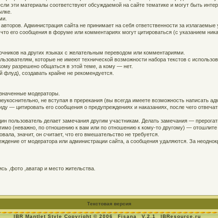
, если эти материалы соответствуют обсуждаемой на сайте тематике и могут быть инт
ылке.
ми.
 авторов. Администрация сайта не принимает на себя ответственности за излагаемые
 что его сообщения в форуме или комментариях могут цитироваться (с указанием ника
точников на других языках с желательным переводом или комментариями.
ользователям, которые не имеют технической возможности набора текстов с использо
кому разрешено общаться в этой теме, а кому — нет.
й флуд), создавать крайне не рекомендуется.
азначенные модераторы.
еукоснительно, не вступая в пререкания (вы всегда имеете возможность написать адм
ду — цитировать его сообщения о предупреждениях и наказаниях, после чего отвечат
дин пользователь делает замечания другим участникам. Делать замечания — прерогат
устимо (неважно, по отношению к вам или по отношению к кому-то другому) — отошлит
вала, значит, он считает, что его вмешательство не требуется.
ждение от модератора или администрации сайта, а сообщения удаляются. За неодно
ь ,фото ,аватар и место жительства.
Текстовая версия
IBR Mantlet Style Copyright © 2006
Fisana
V.2.1
IBResource.ru