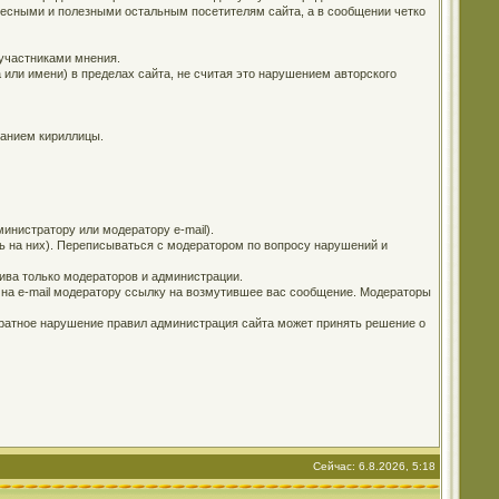
ересными и полезными остальным посетителям сайта, а в сообщении четко
 участниками мнения.
 или имени) в пределах сайта, не считая это нарушением авторского
ванием кириллицы.
инистратору или модератору e-mail).
ь на них). Переписываться с модератором по вопросу нарушений и
ива только модераторов и администрации.
е на e-mail модератору ссылку на возмутившее вас сообщение. Модераторы
кратное нарушение правил администрация сайта может принять решение о
Сейчас: 6.8.2026, 5:18