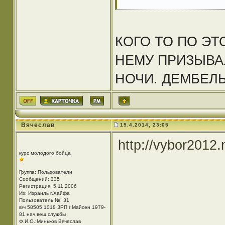
КОГО ТО ПО ЭТ
НЕМУ ПРИЗЫВ
НОЧИ. ДЕМБЕЛЬ 
Вячеслав
15.4.2014, 23:05
http://vybor2012
курс молодого бойца
Группа: Пользователи
Сообщений: 335
Регистрация: 5.11.2006
Из: Израиль г.Хайфа
Пользователь №: 31
в\ч 58505 1018 ЗРП г.Майсен 1979-
81 нач.вещ.службы
Ф.И.О.:Миньков Вячеслав