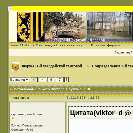
www.11td.ru - 11-я гвардейская танковая...
Правила форума
Здравствуйт
Форум 11-й гвардейской танковой...
>
Подразделения 11й та
8 страниц
«
<
6
7
8
Фотоальбом Шацкого Виктора
, Служба в ГСВГ
иванцов
12.4.2014, 22:52
Цитата(viktor_d @ 
курс молодого бойца
Группа: Пользователи
Сообщений: 67