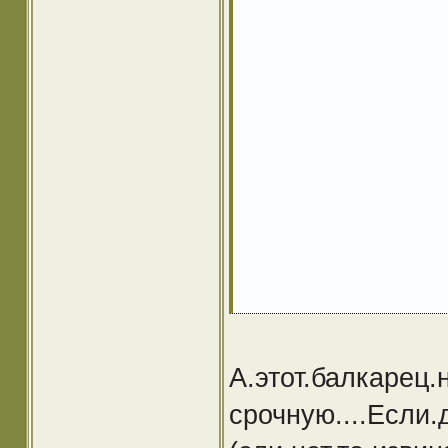
А.этот.балкарец.
срочную....Если.