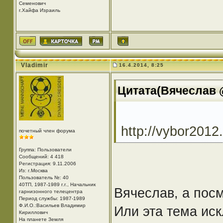
Семенович
г.Хайфа Израиль
Vladimir
16.4.2014, 8:25
Цитата(Вячеслав @
http://vybor2012
почетный член форума
Группа: Пользователи
Сообщений: 4 418
Регистрация: 9.11.2006
Из: г.Москва
Пользователь №: 40
40ТП, 1987-1989 г.г., Начальник
Вячеслав, а пос
гарнизонного телецентра
Период службы: 1987-1989
Ф.И.О.:Васильев Владимир
Или эта тема ис
Кириллович
На планете Земля