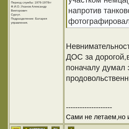
Период службы: 1976-1978гг
Ф.И.О.:Уханов Александр
напротив танков
Викторович
Cургут.
фотографирова
Подразделение: Батарея
управления.
Невнимательность
ДОС за дорогой,
поначалу думал 
продовольственн
--------------------
Сами не летаем,но 