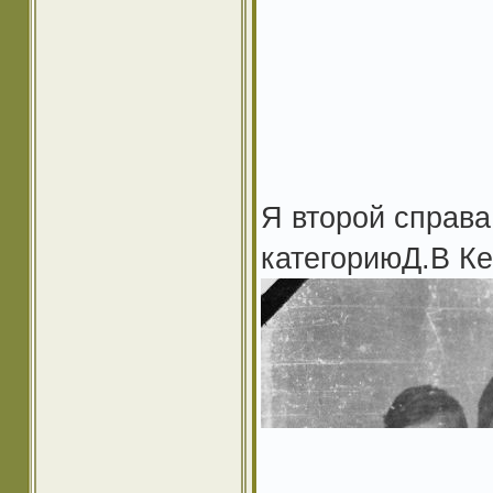
Я второй справа
категориюД.В Ке