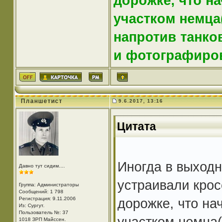
дорожке, что н
участком немца(
напротив танко
и фотографиро
Планшетист
9.6.2017, 13:16
Цитата
Иногда в выходн
Давно тут сидим....
устраивали крос
Группа: Администраторы
Сообщений: 1 798
Регистрация: 9.11.2006
дорожке, что н
Из: Cургут.
Пользователь №: 37
участком немца(с
1018 ЗРП Майссен.