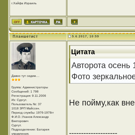
г.Хайфа Израиль
Планшетист
5.6.2017, 10:59
Цитата
Авторота осень 
Фото зеркальное
Давно тут сидим....
Группа: Администраторы
Сообщений: 1 798
Регистрация: 9.11.2006
Не пойму,как вне
Из: Cургут.
Пользователь №: 37
1018 ЗРП Майссен.
Период службы: 1976-1978гг
Ф.И.О.:Уханов Александр
Викторович
Cургут.
Подразделение: Батарея
--------------------
управления.