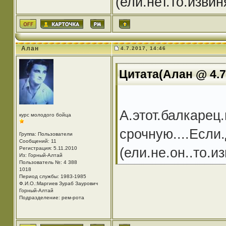
(ели.нет.то.изви
Алан
4.7.2017, 14:46
Цитата(Алан @ 4.7
А.этот.балкарец
курс молодого бойца
срочную....Если.
Группа: Пользователи
Сообщений: 11
(ели.не.он..то.и
Регистрация: 5.11.2010
Из: Горный-Алтай
Пользователь №: 4 388
1018
Период службы: 1983-1985
Ф.И.О.:Маргиев Зураб Заурович
Горный-Алтай
Подразделение: рем-рота