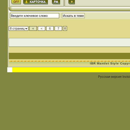
8 страниц
«
<
6
7
8
IBR Mantlet Style Copy
Русская версия
Invis