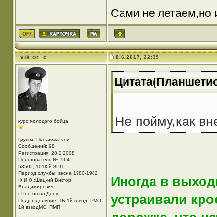
Сами не летаем,но 
viktor_d
8.6.2017, 22:39
Цитата(Планшетист
Не пойму,как вн
курс молодого бойца
Группа: Пользователи
Сообщений: 98
Регистрация: 28.2.2008
Пользователь №: 964
58505, 1018-й ЗРП
Период службы: весна 1980-1982
Иногда в выход
Ф.И.О.:Шацкий Виктор
Владимирович
г.Ростов на Дону
устраивали крос
Подразделение: ТБ 1й взвод, РМО
1й взводМО, ПМП