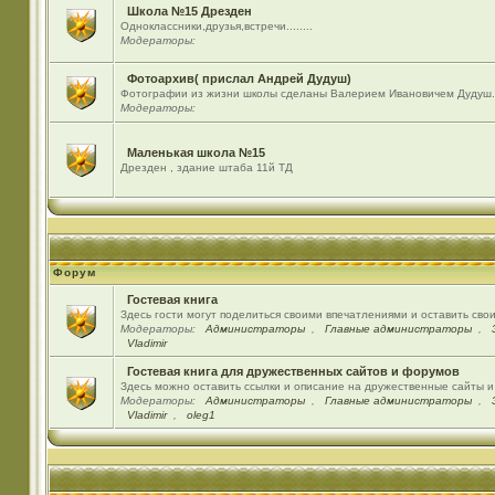
Школа №15 Дрезден
Одноклассники,друзья,встречи........
Модераторы:
Фотоархив( прислал Андрей Дудуш)
Фотографии из жизни школы сделаны Валерием Ивановичем Дудуш.
Модераторы:
Маленькая школа №15
Дрезден , здание штаба 11й ТД
Форум
Гостевая книга
Здесь гости могут поделиться своими впечатлениями и оставить сво
Модераторы:
Администраторы
,
Главные администраторы
,
Vladimir
Гостевая книга для дружественных сайтов и форумов
Здесь можно оставить ссылки и описание на дружественные сайты 
Модераторы:
Администраторы
,
Главные администраторы
,
Vladimir
,
oleg1