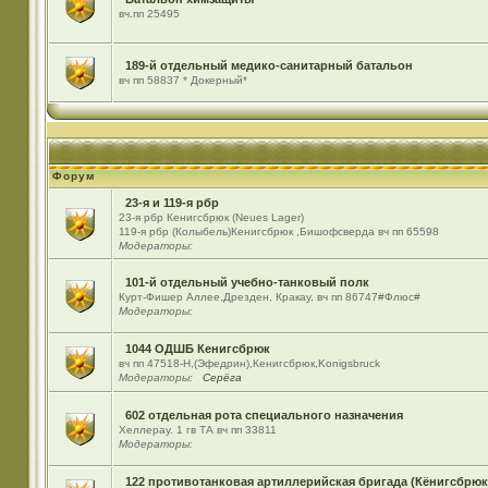
вч.пп 25495
189-й отдельный медико-санитарный батальон
вч пп 58837 * Докерный*
Форум
23-я и 119-я рбр
23-я рбр Кенигсбрюк (Neues Lager)
119-я рбр (Колыбель)Кенигсбрюк ,Бишофсверда вч пп 65598
Модераторы:
101-й отдельный учебно-танковый полк
Курт-Фишер Аллее,Дрезден, Кракау, вч пп 86747#Флюс#
Модераторы:
1044 ОДШБ Кенигсбрюк
вч пп 47518-Н,(Эфедрин),Кенигсбрюк,Konigsbruck
Модераторы:
Серёга
602 отдельная рота специального назначения
Хеллерау. 1 гв ТА вч пп 33811
Модераторы:
122 противотанковая артиллерийская бригада (Кёнигсбрюк