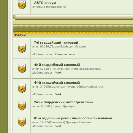
АВТО форум
отчеты о путешествиях
Форум
7-й гвардейский танковый
вч пп 60636,(Падеж)Майсcен,Meissen
Модераторы:
Планшетист
40-й гвардейский танковый
вч.пп 47518 ( Ранетка) Кенигсбрюк.Konigsbruck.
Модераторы:
Verk
44-й гвардейский танковый
вч пп 34998(Комплимент)Кенигсбрюк.Konigsbruck.
Модераторы:
Verk
249-й гвардейский мотострелковый
вч. пп 60560 ( Бунт)г. Дрезден
61-й отдельный ремонтно-восстановительный
вч пп 19685(Ольховый) Дрезден,Dresden
Модераторы:
Verk