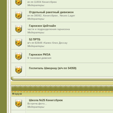
вч пп 11604 Кенигсбрюк
Модераторы:
Отдельный ракетный дивизион
вч пп 38092, Кенигсбрюк , Neues Lager
Модераторы:
Гарнизон Цейтхайн
части и подразделения гарнизона
Модераторы:
52 ПРТБ
в/ч пп 92846 гКапен близ Дессау
Модераторы:
Гарнизон РИЗА
9 танковая дивизия
Госпиталь Шморкау (в/ч пп 54359)
Форум
Школа №25 Кенигсбрюк
Встречи,фото...
Модераторы: