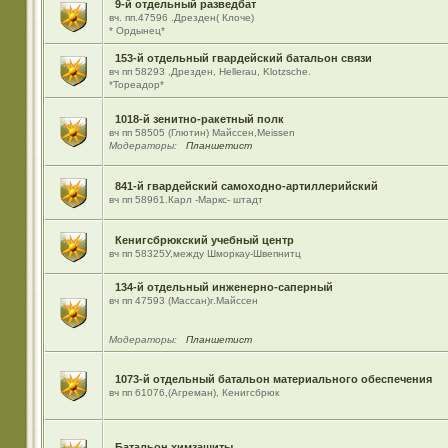
9-й отдельный разведбат
вч. пп.47596 .Дрезден( Клоче)
* Ордынец*
153-й отдельный гвардейский батальон связи
вч пп 58293 ,Дрезден, Hellerau, Klotzsche.
*Тореадор*
1018-й зенитно-ракетный полк
вч пп 58505 (Глютин) Майсcен,Meissen
Модераторы:
Планшетист
841-й гвардейский самоходно-артиллерийский
вч пп 58961.Карл -Маркс- штадт
Кенигсбрюкский учебный центр
вч пп 58325У,между Шморкау-Швепнитц
134-й отдельный инженерно-саперный
вч пп 47593 (Массан)г.Майссен
Модераторы:
Планшетист
1073-й отдельный батальон материального обеспечения
вч пп 61076,(Агреман), Кенигсбрюк
Батальон химзащиты