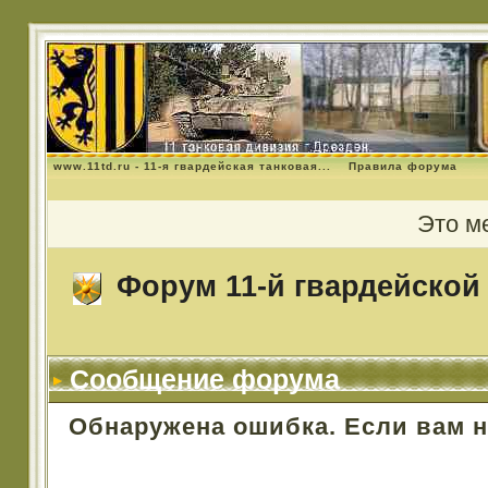
www.11td.ru - 11-я гвардейская танковая...
Правила форума
Это м
Форум 11-й гвардейской 
Сообщение форума
Обнаружена ошибка. Если вам 