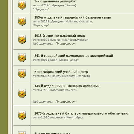
9-й отдельный разведбат
вч. пп.47596 .Дрезден( Клоче)
* Ордынец*
153-й отдельный гвардейский батальон связи
вч пп 58293 ,Дрезден, Hellerau, Klotzsche.
*Тореадор*
1018-й зенитно-ракетный полк
вч пп 58505 (Глютин) Майсcен,Meissen
Модераторы:
Планшетист
841-й гвардейский самоходно-артиллерийский
вч пп 58961.Карл -Маркс- штадт
Кенигсбрюкский учебный центр
вч пп 58325У,между Шморкау-Швепнитц
134-й отдельный инженерно-саперный
вч пп 47593 (Массан)г.Майссен
Модераторы:
Планшетист
1073-й отдельный батальон материального обеспечения
вч пп 61076,(Агреман), Кенигсбрюк
Батальон химзащиты