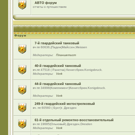
АВТО форум
отчеты о путешествиях
Форум
7-й гвардейский танковый
вч пп 60636,(Падеж)Майсcен,Meissen
Модераторы:
Планшетист
40-й гвардейский танковый
вч.пп 47518 ( Ранетка) Кенигсбрюк.Konigsbruck.
Модераторы:
Verk
44-й гвардейский танковый
вч пп 34998(Комплимент)Кенигсбрюк.Konigsbruck.
Модераторы:
Verk
249-й гвардейский мотострелковый
вч. пп 60560 ( Бунт)г. Дрезден
61-й отдельный ремонтно-восстановительный
вч пп 19685(Ольховый) Дрезден,Dresden
Модераторы:
Verk