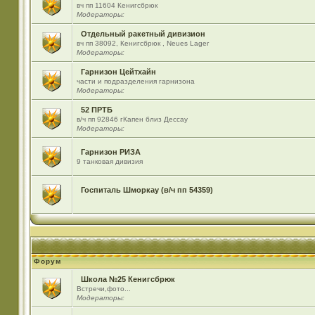
вч пп 11604 Кенигсбрюк
Модераторы:
Отдельный ракетный дивизион
вч пп 38092, Кенигсбрюк , Neues Lager
Модераторы:
Гарнизон Цейтхайн
части и подразделения гарнизона
Модераторы:
52 ПРТБ
в/ч пп 92846 гКапен близ Дессау
Модераторы:
Гарнизон РИЗА
9 танковая дивизия
Госпиталь Шморкау (в/ч пп 54359)
Форум
Школа №25 Кенигсбрюк
Встречи,фото...
Модераторы: