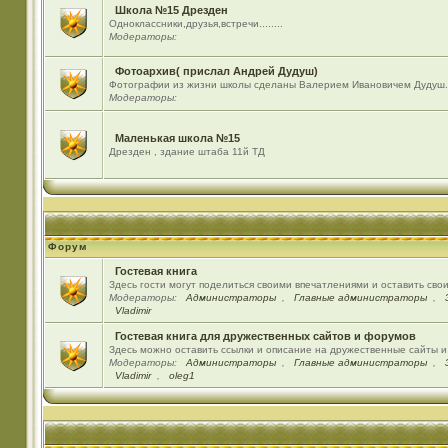
Школа №15 Дрезден
Одноклассники,друзья,встречи........
Модераторы:
Фотоархив( прислал Андрей Дудуш)
Фотографии из жизни школы сделаны Валерием Ивановичем Дудуш.
Модераторы:
Маленькая школа №15
Дрезден , здание штаба 11й ТД
Форум
Гостевая книга
Здесь гости могут поделиться своими впечатлениями и оставить сво
Модераторы:
Администраторы
,
Главные администраторы
,
Vladimir
Гостевая книга для дружественных сайтов и форумов
Здесь можно оставить ссылки и описание на дружественные сайты 
Модераторы:
Администраторы
,
Главные администраторы
,
Vladimir
,
oleg1