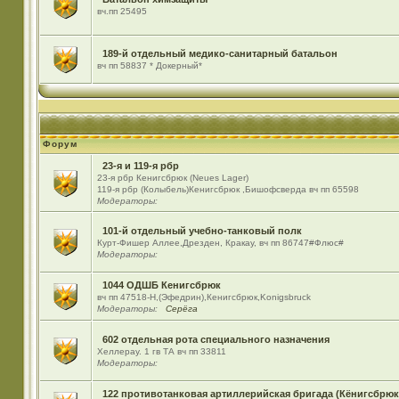
вч.пп 25495
189-й отдельный медико-санитарный батальон
вч пп 58837 * Докерный*
Форум
23-я и 119-я рбр
23-я рбр Кенигсбрюк (Neues Lager)
119-я рбр (Колыбель)Кенигсбрюк ,Бишофсверда вч пп 65598
Модераторы:
101-й отдельный учебно-танковый полк
Курт-Фишер Аллее,Дрезден, Кракау, вч пп 86747#Флюс#
Модераторы:
1044 ОДШБ Кенигсбрюк
вч пп 47518-Н,(Эфедрин),Кенигсбрюк,Konigsbruck
Модераторы:
Серёга
602 отдельная рота специального назначения
Хеллерау. 1 гв ТА вч пп 33811
Модераторы:
122 противотанковая артиллерийская бригада (Кёнигсбрюк