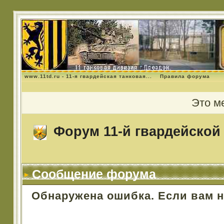
www.11td.ru - 11-я гвардейская танковая...
Правила форума
Это м
Форум 11-й гвардейской 
Сообщение форума
Обнаружена ошибка. Если вам 