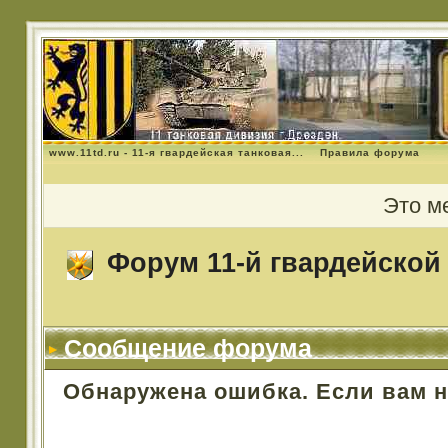
www.11td.ru - 11-я гвардейская танковая...
Правила форума
Это м
Форум 11-й гвардейской 
Сообщение форума
Обнаружена ошибка. Если вам 