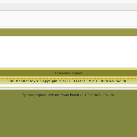
Текстовая версия
IBR Mantlet Style Copyright © 2006
Fisana
V.2.1
IBResource.ru
Русская версия
Invision Power Board
v2.1.7 © 2026 IPS, Inc.