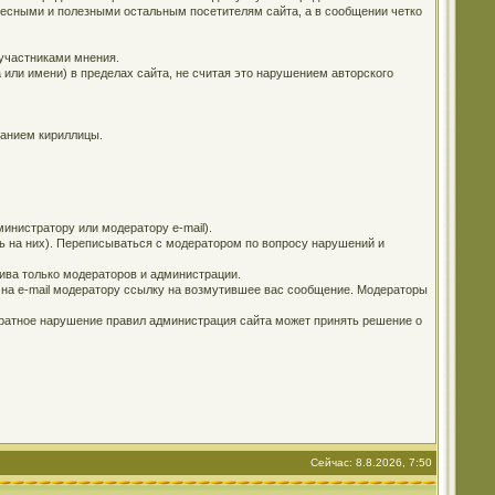
ересными и полезными остальным посетителям сайта, а в сообщении четко
 участниками мнения.
 или имени) в пределах сайта, не считая это нарушением авторского
ванием кириллицы.
инистратору или модератору e-mail).
ь на них). Переписываться с модератором по вопросу нарушений и
ива только модераторов и администрации.
е на e-mail модератору ссылку на возмутившее вас сообщение. Модераторы
кратное нарушение правил администрация сайта может принять решение о
Сейчас: 8.8.2026, 7:50