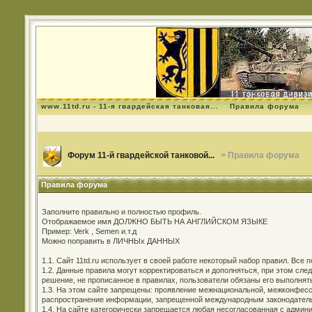
www.11td.ru - 11-я гвардейская танковая...
Правила форума
Форум 11-й гвардейской танковой...
> Правила форума
Правила форума
Заполните правильно и полностью профиль.
Отображаемое имя ДОЛЖНО БЫТЬ НА АНГЛИЙСКОМ ЯЗЫКЕ
Пример: Verk , Semen и.т.д
Можно поправить в ЛИЧНЫх ДАННЫХ
1.1. Сайт 11td.ru использует в своей работе некоторый набор правил. Все
1.2. Данные правила могут корректироваться и дополняться, при этом сл
решение, не прописанное в правилах, пользователи обязаны его выполнят
1.3. На этом сайте запрещены: проявление межнациональной, межконфесси
распространение информации, запрещенной международным законодательс
1.4. На сайте категорически запрещается любая несогласованная с админи