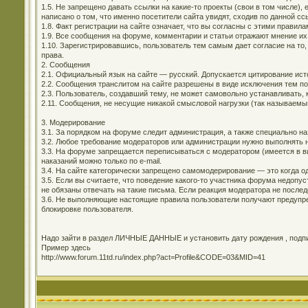
1.5. Не запрещено давать ссылки на какие-то проекты (свои в том числе)
написано о том, что именно посетители сайта увидят, сходив по данной сс
1.8. Факт регистрации на сайте означает, что вы согласны с этими правила
1.9. Все сообщения на форуме, комментарии и статьи отражают мнение их
1.10. Зарегистрировавшись, пользователь тем самым дает согласие на то,
права.
2. Сообщения
2.1. Официальный язык на сайте — русский. Допускается цитирование ис
2.2. Сообщения транслитом на сайте разрешены в виде исключения тем п
2.3. Пользователь, создавший тему, не может самовольно устанавливать, 
2.11. Сообщения, не несущие никакой смысловой нагрузки (так называемы
3. Модерирование
3.1. За порядком на форуме следит администрация, а также специально н
3.2. Любое требование модераторов или администрации нужно выполнять н
3.3. На форуме запрещается переписываться с модератором (имеется в ви
наказаний можно только по e-mail.
3.4. На сайте категорически запрещено самомодерирование — это когда о
3.5. Если вы считаете, что поведение какого-то участника форума недоп
не обязаны отвечать на такие письма. Если реакция модератора не последо
3.6. Не выполняющие настоящие правила пользователи получают предупре
блокировке пользователя.
Надо зайти в раздел ЛИЧНЫЕ ДАННЫЕ и установить дату рождения , подпис
Пример здесь
http://www.forum.11td.ru/index.php?act=Profile&CODE=03&MID=41