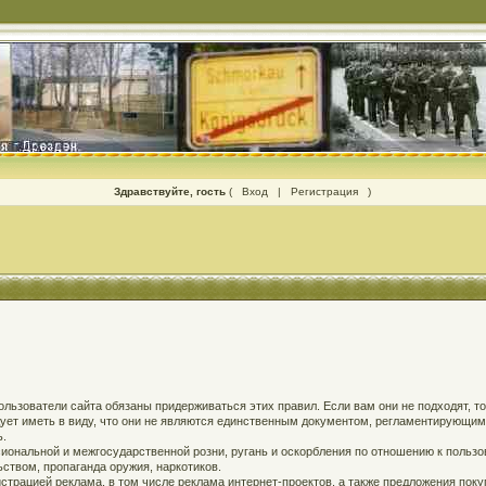
Здравствуйте, гость
(
Вход
|
Регистрация
)
 пользователи сайта обязаны придерживаться этих правил. Если вам они не подходят, т
едует иметь в виду, что они не являются единственным документом, регламентирующи
ь.
ональной и межгосударственной розни, ругань и оскорбления по отношению к пользов
твом, пропаганда оружия, наркотиков.
страцией реклама, в том числе реклама интернет-проектов, а также предложения поку