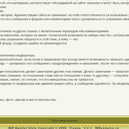
, если эти материалы соответствуют обсуждаемой на сайте тематике и могут быть инт
ылке.
ми.
 авторов. Администрация сайта не принимает на себя ответственности за излагаемые
 что его сообщения в форуме или комментариях могут цитироваться (с указанием ника
точников на других языках с желательным переводом или комментариями.
ользователям, которые не имеют технической возможности набора текстов с использо
кому разрешено общаться в этой теме, а кому — нет.
й флуд), создавать крайне не рекомендуется.
азначенные модераторы.
еукоснительно, не вступая в пререкания (вы всегда имеете возможность написать адм
ду — цитировать его сообщения о предупреждениях и наказаниях, после чего отвечат
дин пользователь делает замечания другим участникам. Делать замечания — прерогат
устимо (неважно, по отношению к вам или по отношению к кому-то другому) — отошлит
вала, значит, он считает, что его вмешательство не требуется.
ждение от модератора или администрации сайта, а сообщения удаляются. За неодно
ь ,фото ,аватар и место жительства.
Текстовая версия
IBR Mantlet Style Copyright © 2006
Fisana
V.2.1
IBResource.ru