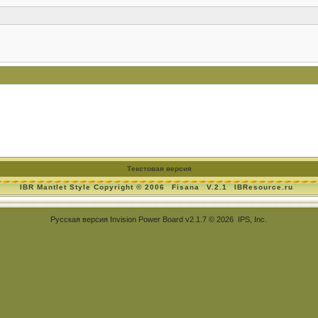
Текстовая версия
IBR Mantlet Style Copyright © 2006
Fisana
V.2.1
IBResource.ru
Русская версия
Invision Power Board
v2.1.7 © 2026 IPS, Inc.