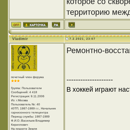
которое со скво
территорию межд
Vladimir
7.2.2021, 23:07
Ремонтно-восста
почетный член форума
--------------------
В хоккей играют нас
Группа: Пользователи
Сообщений: 4 418
Регистрация: 9.11.2006
Из: г.Москва
Пользователь №: 40
40ТП, 1987-1989 г.г., Начальник
гарнизонного телецентра
Период службы: 1987-1989
Ф.И.О.:Васильев Владимир
Кириллович
На планете Земля