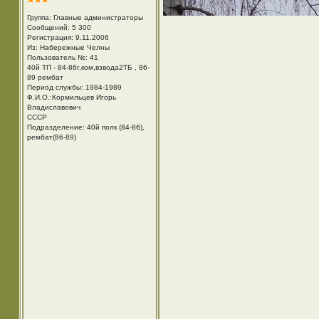
Группа: Главные администраторы
Сообщений: 5 300
Регистрация: 9.11.2006
Из: Набережные Челны
Пользователь №: 41
40й ТП - 84-86г,ком,взвода2ТБ , 86-
89 рембат
Период службы: 1984-1989
Ф.И.О.:Кормильцев Игорь
Владиславович
СССР
Подразделение: 40й полк (84-86),
рембат(86-89)