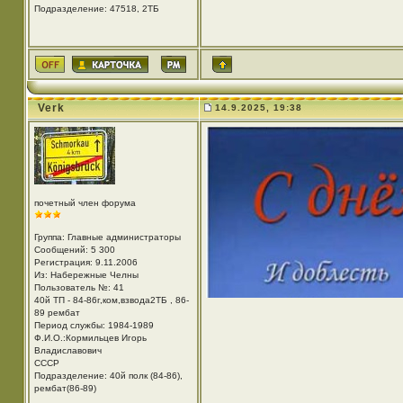
Подразделение: 47518, 2ТБ
Verk
14.9.2025, 19:38
почетный член форума
Группа: Главные администраторы
Сообщений: 5 300
Регистрация: 9.11.2006
Из: Набережные Челны
Пользователь №: 41
40й ТП - 84-86г,ком,взвода2ТБ , 86-
89 рембат
Период службы: 1984-1989
Ф.И.О.:Кормильцев Игорь
Владиславович
СССР
Подразделение: 40й полк (84-86),
рембат(86-89)