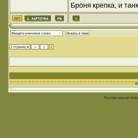
Броня крепка, и та
2 страниц
<
1
2
I
Русская версия
Invis