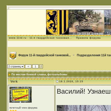
www.11td.ru - 11-я гвардейская танковая...
Правила форума
Форум 11-й гвардейской танковой...
>
Подразделения 11й та
2 страниц
<
1
2
По местам боевой славы
, фотоальбомы
Verk
18.1.2020, 15:15
Василий! Узнаеш
почетный член форума