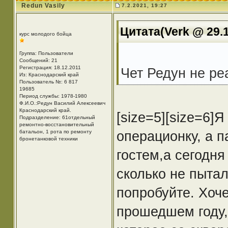
Redun Vasily
7.2.2021, 19:27
Цитата(Verk @ 29.1
курс молодого бойца
Группа: Пользователи
Сообщений: 21
Регистрация: 18.12.2011
Чет Редун не ре
Из: Краснодарский край
Пользователь №: 6 817
19685
Период службы: 1978-1980
Ф.И.О.:Редун Василий Алексеевич
Краснодарский край.
[size=5][size=6]
Подразделение: 61отдельный
ремонтно-восстановительный
операционку, а п
батальон, 1 рота по ремонту
бронетанковой техники
гостем,а сегодня
сколько не пытал
попробуйте. Хоче
прошедшем году, 