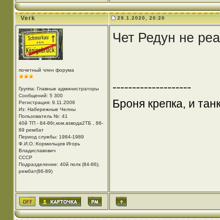
Verk
29.1.2020, 20:20
Чет Редун не реа
почетный член форума
--------------------
Группа: Главные администраторы
Сообщений: 5 300
Броня крепка, и та
Регистрация: 9.11.2006
Из: Набережные Челны
Пользователь №: 41
40й ТП - 84-86г,ком,взвода2ТБ , 86-
89 рембат
Период службы: 1984-1989
Ф.И.О.:Кормильцев Игорь
Владиславович
СССР
Подразделение: 40й полк (84-86),
рембат(86-89)