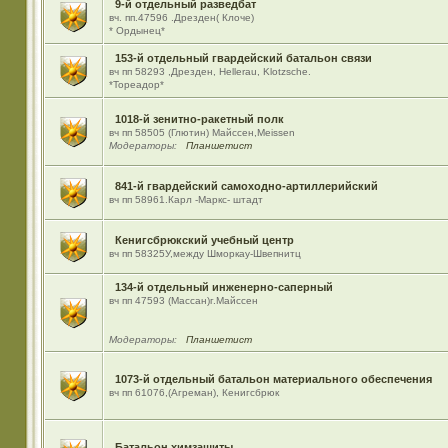
9-й отдельный разведбат
вч. пп.47596 .Дрезден( Клоче)
* Ордынец*
153-й отдельный гвардейский батальон связи
вч пп 58293 ,Дрезден, Hellerau, Klotzsche.
*Тореадор*
1018-й зенитно-ракетный полк
вч пп 58505 (Глютин) Майсcен,Meissen
Модераторы:
Планшетист
841-й гвардейский самоходно-артиллерийский
вч пп 58961.Карл -Маркс- штадт
Кенигсбрюкский учебный центр
вч пп 58325У,между Шморкау-Швепнитц
134-й отдельный инженерно-саперный
вч пп 47593 (Массан)г.Майссен
Модераторы:
Планшетист
1073-й отдельный батальон материального обеспечения
вч пп 61076,(Агреман), Кенигсбрюк
Батальон химзащиты