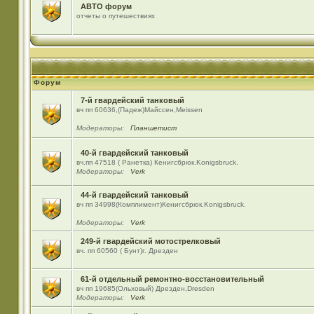
АВТО форум
отчеты о путешествиях
Форум
7-й гвардейский танковый
вч пп 60636,(Падеж)Майсcен,Meissen
Модераторы:
Планшетист
40-й гвардейский танковый
вч.пп 47518 ( Ранетка) Кенигсбрюк.Konigsbruck.
Модераторы:
Verk
44-й гвардейский танковый
вч пп 34998(Комплимент)Кенигсбрюк.Konigsbruck.
Модераторы:
Verk
249-й гвардейский мотострелковый
вч. пп 60560 ( Бунт)г. Дрезден
61-й отдельный ремонтно-восстановительный
вч пп 19685(Ольховый) Дрезден,Dresden
Модераторы:
Verk