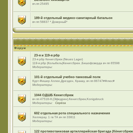
вч.пп 25495
189-й отдельный медико-санитарный батальон
вч пп 58837 * Докерный*
Форум
23-я и 119-я рбр
23-я рбр Кенигсбрюк (Neues Lager)
119-я рбр (Колыбель)Кенигсбрюк ,Бишофсверда вч пп 65598
Модераторы:
101-й отдельный учебно-танковый полк
Курт-Фишер Аллее,Дрезден, Кракау, вч пп 86747#Флюс#
Модераторы:
1044 ОДШБ Кенигсбрюк
вч пп 47518-Н,(Эфедрин),Кенигсбрюк,Konigsbruck
Модераторы:
Серёга
602 отдельная рота специального назначения
Хеллерау. 1 гв ТА вч пп 33811
Модераторы:
122 противотанковая артиллерийская бригада (Кёнигсбрюк