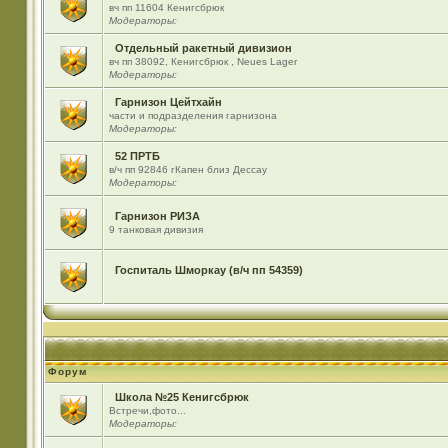
вч пп 11604 Кенигсбрюк
Модераторы:
Отдельный ракетный дивизион
вч пп 38092, Кенигсбрюк , Neues Lager
Модераторы:
Гарнизон Цейтхайн
части и подразделения гарнизона
Модераторы:
52 ПРТБ
в/ч пп 92846 гКапен близ Дессау
Модераторы:
Гарнизон РИЗА
9 танковая дивизия
Госпиталь Шморкау (в/ч пп 54359)
Форум
Школа №25 Кенигсбрюк
Встречи,фото...
Модераторы: