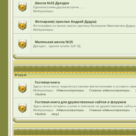
Школа №15 Дрезден
Одноклассники,друзья,встречи........
Модераторы:
Фотоархив( прислал Андрей Дудуш)
Фотографии из жизни школы сделаны Валерием Ивановичем Дудуш.
Модераторы:
Маленькая школа №15
Дрезден , здание штаба 11й ТД
Форум
Гостевая книга
Здесь гости могут поделиться своими впечатлениями и оставить сво
Модераторы:
Администраторы
,
Главные администраторы
,
Vladimir
Гостевая книга для дружественных сайтов и форумов
Здесь можно оставить ссылки и описание на дружественные сайты 
Модераторы:
Администраторы
,
Главные администраторы
,
Vladimir
,
oleg1