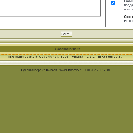
Если 
ввода
польз
Скры
Не от
Текстовая версия
IBR Mantlet Style Copyright © 2006
Fisana
V.2.1
IBResource.ru
Русская версия
Invision Power Board
v2.1.7 © 2026 IPS, Inc.