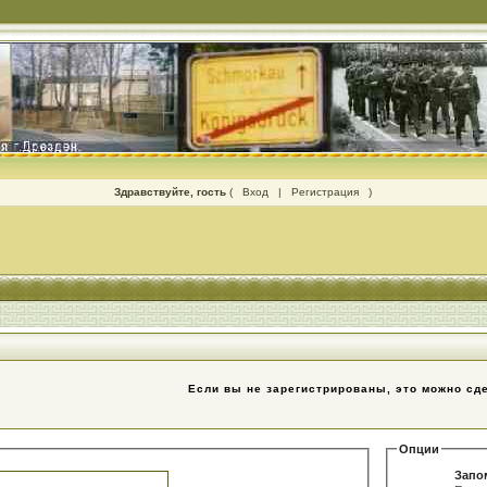
Здравствуйте, гость
(
Вход
|
Регистрация
)
Если вы не зарегистрированы, это можно сд
Опции
Запо