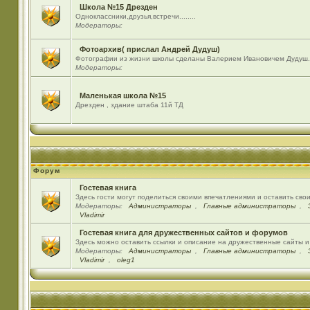
Школа №15 Дрезден
Одноклассники,друзья,встречи........
Модераторы:
Фотоархив( прислал Андрей Дудуш)
Фотографии из жизни школы сделаны Валерием Ивановичем Дудуш.
Модераторы:
Маленькая школа №15
Дрезден , здание штаба 11й ТД
Форум
Гостевая книга
Здесь гости могут поделиться своими впечатлениями и оставить сво
Модераторы:
Администраторы
,
Главные администраторы
,
Vladimir
Гостевая книга для дружественных сайтов и форумов
Здесь можно оставить ссылки и описание на дружественные сайты 
Модераторы:
Администраторы
,
Главные администраторы
,
Vladimir
,
oleg1