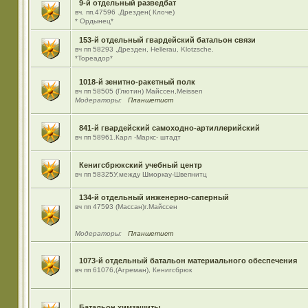
9-й отдельный разведбат
вч. пп.47596 .Дрезден( Клоче)
* Ордынец*
153-й отдельный гвардейский батальон связи
вч пп 58293 ,Дрезден, Hellerau, Klotzsche.
*Тореадор*
1018-й зенитно-ракетный полк
вч пп 58505 (Глютин) Майсcен,Meissen
Модераторы:
Планшетист
841-й гвардейский самоходно-артиллерийский
вч пп 58961.Карл -Маркс- штадт
Кенигсбрюкский учебный центр
вч пп 58325У,между Шморкау-Швепнитц
134-й отдельный инженерно-саперный
вч пп 47593 (Массан)г.Майссен
Модераторы:
Планшетист
1073-й отдельный батальон материального обеспечения
вч пп 61076,(Агреман), Кенигсбрюк
Батальон химзащиты