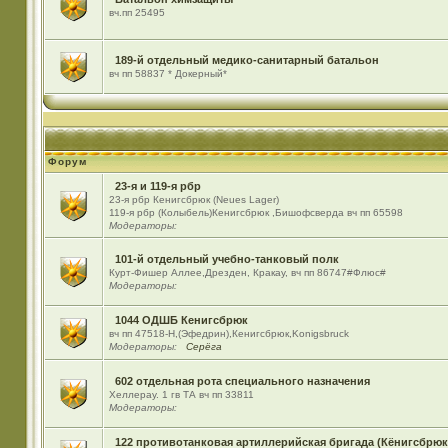
вч.пп 25495
189-й отдельный медико-санитарный батальон
вч пп 58837 * Докерный*
Форум
23-я и 119-я рбр
23-я рбр Кенигсбрюк (Neues Lager)
119-я рбр (Колыбель)Кенигсбрюк ,Бишофсверда вч пп 65598
Модераторы:
101-й отдельный учебно-танковый полк
Курт-Фишер Аллее,Дрезден, Кракау, вч пп 86747#Флюс#
Модераторы:
1044 ОДШБ Кенигсбрюк
вч пп 47518-Н,(Эфедрин),Кенигсбрюк,Konigsbruck
Модераторы:
Серёга
602 отдельная рота специального назначения
Хеллерау. 1 гв ТА вч пп 33811
Модераторы:
122 противотанковая артиллерийская бригада (Кёнигсбрюк