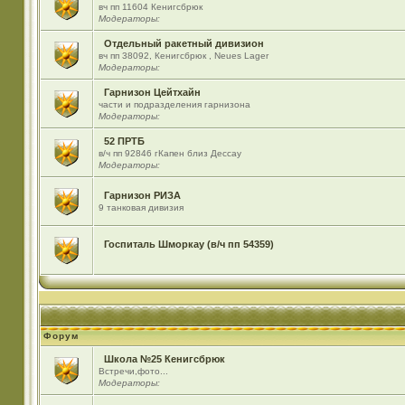
вч пп 11604 Кенигсбрюк
Модераторы:
Отдельный ракетный дивизион
вч пп 38092, Кенигсбрюк , Neues Lager
Модераторы:
Гарнизон Цейтхайн
части и подразделения гарнизона
Модераторы:
52 ПРТБ
в/ч пп 92846 гКапен близ Дессау
Модераторы:
Гарнизон РИЗА
9 танковая дивизия
Госпиталь Шморкау (в/ч пп 54359)
Форум
Школа №25 Кенигсбрюк
Встречи,фото...
Модераторы: