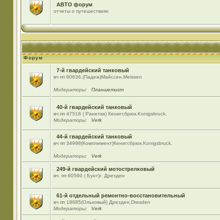
АВТО форум
отчеты о путешествиях
Форум
7-й гвардейский танковый
вч пп 60636,(Падеж)Майсcен,Meissen
Модераторы:
Планшетист
40-й гвардейский танковый
вч.пп 47518 ( Ранетка) Кенигсбрюк.Konigsbruck.
Модераторы:
Verk
44-й гвардейский танковый
вч пп 34998(Комплимент)Кенигсбрюк.Konigsbruck.
Модераторы:
Verk
249-й гвардейский мотострелковый
вч. пп 60560 ( Бунт)г. Дрезден
61-й отдельный ремонтно-восстановительный
вч пп 19685(Ольховый) Дрезден,Dresden
Модераторы:
Verk