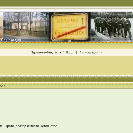
Здравствуйте, гость
(
Вход
|
Регистрация
)
щее:
ь ,фото ,аватар и место жительства.