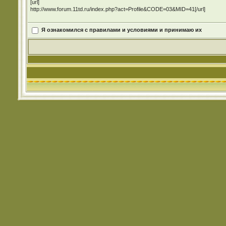
[url]
http://www.forum.11td.ru/index.php?act=Profile&CODE=03&MID=41[/url]
Я ознакомился с правилами и условиями и принимаю их