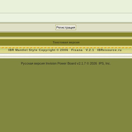
Текстовая версия
IBR Mantlet Style Copyright © 2006
Fisana
V.2.1
IBResource.ru
Русская версия
Invision Power Board
v2.1.7 © 2026 IPS, Inc.