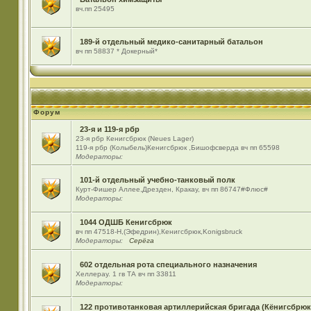
вч.пп 25495
189-й отдельный медико-санитарный батальон
вч пп 58837 * Докерный*
Форум
23-я и 119-я рбр
23-я рбр Кенигсбрюк (Neues Lager)
119-я рбр (Колыбель)Кенигсбрюк ,Бишофсверда вч пп 65598
Модераторы:
101-й отдельный учебно-танковый полк
Курт-Фишер Аллее,Дрезден, Кракау, вч пп 86747#Флюс#
Модераторы:
1044 ОДШБ Кенигсбрюк
вч пп 47518-Н,(Эфедрин),Кенигсбрюк,Konigsbruck
Модераторы:
Серёга
602 отдельная рота специального назначения
Хеллерау. 1 гв ТА вч пп 33811
Модераторы:
122 противотанковая артиллерийская бригада (Кёнигсбрюк