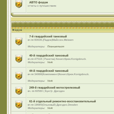
АВТО форум
отчеты о путешествиях
Форум
7-й гвардейский танковый
вч пп 60636,(Падеж)Майсcен,Meissen
Модераторы:
Планшетист
40-й гвардейский танковый
вч.пп 47518 ( Ранетка) Кенигсбрюк.Konigsbruck.
Модераторы:
Verk
44-й гвардейский танковый
вч пп 34998(Комплимент)Кенигсбрюк.Konigsbruck.
Модераторы:
Verk
249-й гвардейский мотострелковый
вч. пп 60560 ( Бунт)г. Дрезден
61-й отдельный ремонтно-восстановительный
вч пп 19685(Ольховый) Дрезден,Dresden
Модераторы:
Verk