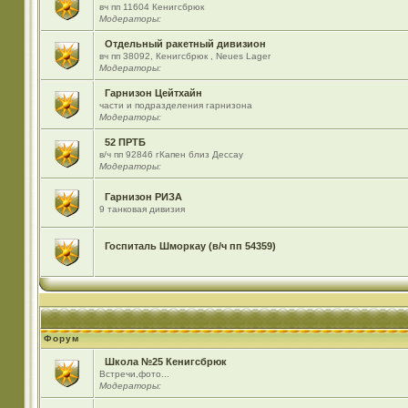
вч пп 11604 Кенигсбрюк
Модераторы:
Отдельный ракетный дивизион
вч пп 38092, Кенигсбрюк , Neues Lager
Модераторы:
Гарнизон Цейтхайн
части и подразделения гарнизона
Модераторы:
52 ПРТБ
в/ч пп 92846 гКапен близ Дессау
Модераторы:
Гарнизон РИЗА
9 танковая дивизия
Госпиталь Шморкау (в/ч пп 54359)
Форум
Школа №25 Кенигсбрюк
Встречи,фото...
Модераторы: