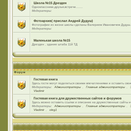
Школа №15 Дрезден
Одноклассники,друзья,встречи........
Модераторы:
Фотоархив( прислал Андрей Дудуш)
Фотографии из жизни школы сделаны Валерием Ивановичем Дудуш.
Модераторы:
Маленькая школа №15
Дрезден , здание штаба 11й ТД
Форум
Гостевая книга
Здесь гости могут поделиться своими впечатлениями и оставить сво
Модераторы:
Администраторы
,
Главные администраторы
,
Vladimir
Гостевая книга для дружественных сайтов и форумов
Здесь можно оставить ссылки и описание на дружественные сайты 
Модераторы:
Администраторы
,
Главные администраторы
,
Vladimir
,
oleg1