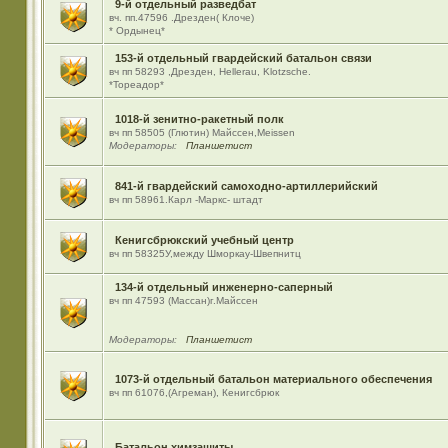
9-й отдельный разведбат
вч. пп.47596 .Дрезден( Клоче)
* Ордынец*
153-й отдельный гвардейский батальон связи
вч пп 58293 ,Дрезден, Hellerau, Klotzsche.
*Тореадор*
1018-й зенитно-ракетный полк
вч пп 58505 (Глютин) Майсcен,Meissen
Модераторы:
Планшетист
841-й гвардейский самоходно-артиллерийский
вч пп 58961.Карл -Маркс- штадт
Кенигсбрюкский учебный центр
вч пп 58325У,между Шморкау-Швепнитц
134-й отдельный инженерно-саперный
вч пп 47593 (Массан)г.Майссен
Модераторы:
Планшетист
1073-й отдельный батальон материального обеспечения
вч пп 61076,(Агреман), Кенигсбрюк
Батальон химзащиты