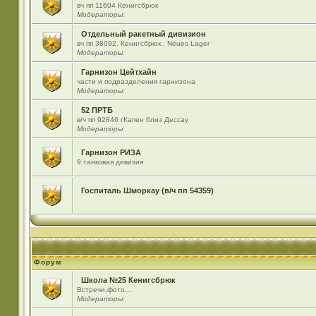
вч пп 11604 Кенигсбрюк
Модераторы:
Отдельный ракетный дивизион
вч пп 38092, Кенигсбрюк , Neues Lager
Модераторы:
Гарнизон Цейтхайн
части и подразделения гарнизона
Модераторы:
52 ПРТБ
в/ч пп 92846 гКапен близ Дессау
Модераторы:
Гарнизон РИЗА
9 танковая дивизия
Госпиталь Шморкау (в/ч пп 54359)
Форум
Школа №25 Кенигсбрюк
Встречи,фото...
Модераторы: