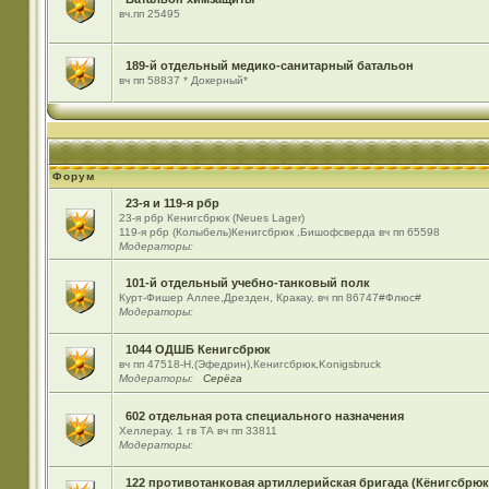
вч.пп 25495
189-й отдельный медико-санитарный батальон
вч пп 58837 * Докерный*
Форум
23-я и 119-я рбр
23-я рбр Кенигсбрюк (Neues Lager)
119-я рбр (Колыбель)Кенигсбрюк ,Бишофсверда вч пп 65598
Модераторы:
101-й отдельный учебно-танковый полк
Курт-Фишер Аллее,Дрезден, Кракау, вч пп 86747#Флюс#
Модераторы:
1044 ОДШБ Кенигсбрюк
вч пп 47518-Н,(Эфедрин),Кенигсбрюк,Konigsbruck
Модераторы:
Серёга
602 отдельная рота специального назначения
Хеллерау. 1 гв ТА вч пп 33811
Модераторы:
122 противотанковая артиллерийская бригада (Кёнигсбрюк