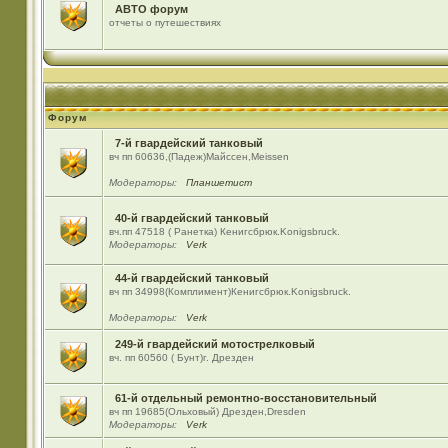
АВТО форум
отчеты о путешествиях
Форум
7-й гвардейский танковый
вч пп 60636,(Падеж)Майсcен,Meissen
Модераторы:
Планшетист
40-й гвардейский танковый
вч.пп 47518 ( Ранетка) Кенигсбрюк.Konigsbruck.
Модераторы:
Verk
44-й гвардейский танковый
вч пп 34998(Комплимент)Кенигсбрюк.Konigsbruck.
Модераторы:
Verk
249-й гвардейский мотострелковый
вч. пп 60560 ( Бунт)г. Дрезден
61-й отдельный ремонтно-восстановительный
вч пп 19685(Ольховый) Дрезден,Dresden
Модераторы:
Verk