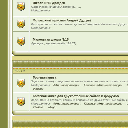
Школа №15 Дрезден
Одноклассники,друзья,встречи........
Модераторы:
Фотоархив( прислал Андрей Дудуш)
Фотографии из жизни школы сделаны Валерием Ивановичем Дудуш.
Модераторы:
Маленькая школа №15
Дрезден , здание штаба 11й ТД
Форум
Гостевая книга
Здесь гости могут поделиться своими впечатлениями и оставить сво
Модераторы:
Администраторы
,
Главные администраторы
,
Vladimir
Гостевая книга для дружественных сайтов и форумов
Здесь можно оставить ссылки и описание на дружественные сайты 
Модераторы:
Администраторы
,
Главные администраторы
,
Vladimir
,
oleg1