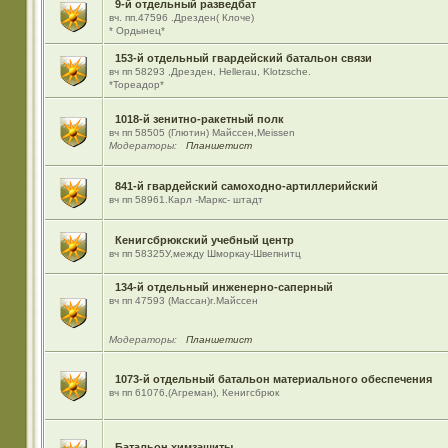
9-й отдельный разведбат
вч. пп.47596 .Дрезден( Клоче)
* Ордынец*
153-й отдельный гвардейский батальон связи
вч пп 58293 ,Дрезден, Hellerau, Klotzsche.
*Тореадор*
1018-й зенитно-ракетный полк
вч пп 58505 (Глютин) Майсcен,Meissen
Модераторы:
Планшетист
841-й гвардейский самоходно-артиллерийский
вч пп 58961.Карл -Маркс- штадт
Кенигсбрюкский учебный центр
вч пп 58325У,между Шморкау-Швепнитц
134-й отдельный инженерно-саперный
вч пп 47593 (Массан)г.Майссен
Модераторы:
Планшетист
1073-й отдельный батальон материального обеспечения
вч пп 61076,(Агреман), Кенигсбрюк
Батальон химзащиты