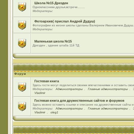
Школа №15 Дрезден
Одноклассники,друзья,встречи........
Модераторы:
Фотоархив( прислал Андрей Дудуш)
Фотографии из жизни школы сделаны Валерием Ивановичем Дудуш.
Модераторы:
Маленькая школа №15
Дрезден , здание штаба 11й ТД
Форум
Гостевая книга
Здесь гости могут поделиться своими впечатлениями и оставить сво
Модераторы:
Администраторы
,
Главные администраторы
,
Vladimir
Гостевая книга для дружественных сайтов и форумов
Здесь можно оставить ссылки и описание на дружественные сайты 
Модераторы:
Администраторы
,
Главные администраторы
,
Vladimir
,
oleg1