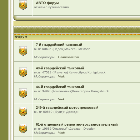
АВТО форум
отчеты о путешествиях
Форум
7-й гвардейский танковый
вч пп 60636,(Падеж)Майсcен,Meissen
Модераторы:
Планшетист
40-й гвардейский танковый
вч.пп 47518 ( Ранетка) Кенигсбрюк.Konigsbruck.
Модераторы:
Verk
44-й гвардейский танковый
вч пп 34998(Комплимент)Кенигсбрюк.Konigsbruck.
Модераторы:
Verk
249-й гвардейский мотострелковый
вч. пп 60560 ( Бунт)г. Дрезден
61-й отдельный ремонтно-восстановительный
вч пп 19685(Ольховый) Дрезден,Dresden
Модераторы:
Verk