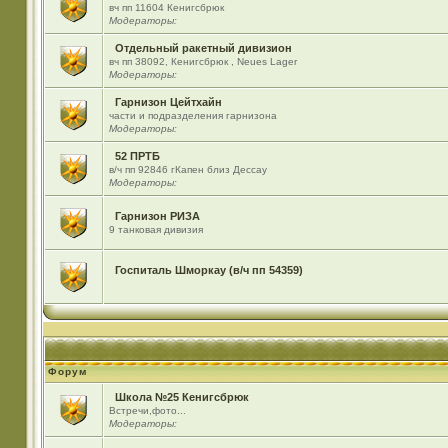
вч пп 11604 Кенигсбрюк
Модераторы:
Отдельный ракетный дивизион
вч пп 38092, Кенигсбрюк , Neues Lager
Модераторы:
Гарнизон Цейтхайн
части и подразделения гарнизона
Модераторы:
52 ПРТБ
в/ч пп 92846 гКапен близ Дессау
Модераторы:
Гарнизон РИЗА
9 танковая дивизия
Госпиталь Шморкау (в/ч пп 54359)
Форум
Школа №25 Кенигсбрюк
Встречи,фото...
Модераторы: