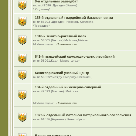
9-й отдельный разведбат
вч. пп.47596 .Дрезден( Клоче)
* Ордынец*
153-й отдельный гвардейский батальон связи
вч пп 58293 ,Дрезден, Hellerau, Klotzsche.
*Тореадор*
1018-й зенитно-ракетный полк
вч пп 58505 (Глютин) Майсcен,Meissen
Модераторы:
Планшетист
841-й гвардейский самоходно-артиллерийский
вч пп 58961.Карл -Маркс- штадт
Кенигсбрюкский учебный центр
вч пп 58325У,между Шморкау-Швепнитц
134-й отдельный инженерно-саперный
вч пп 47593 (Массан)г.Майссен
Модераторы:
Планшетист
1073-й отдельный батальон материального обеспечения
вч пп 61076,(Агреман), Кенигсбрюк
Батальон химзащиты