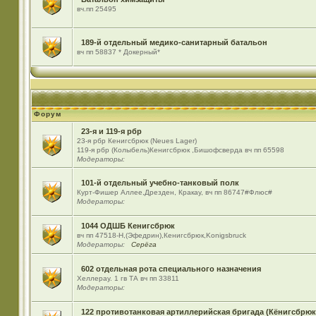
вч.пп 25495
189-й отдельный медико-санитарный батальон
вч пп 58837 * Докерный*
Форум
23-я и 119-я рбр
23-я рбр Кенигсбрюк (Neues Lager)
119-я рбр (Колыбель)Кенигсбрюк ,Бишофсверда вч пп 65598
Модераторы:
101-й отдельный учебно-танковый полк
Курт-Фишер Аллее,Дрезден, Кракау, вч пп 86747#Флюс#
Модераторы:
1044 ОДШБ Кенигсбрюк
вч пп 47518-Н,(Эфедрин),Кенигсбрюк,Konigsbruck
Модераторы:
Серёга
602 отдельная рота специального назначения
Хеллерау. 1 гв ТА вч пп 33811
Модераторы:
122 противотанковая артиллерийская бригада (Кёнигсбрюк