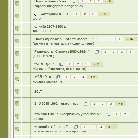
Полигон Кенигсбрюк
1
2
3
» 8
Truppenübungsplatz Königsbrück
Фотохроника
1
2
3
» 16
фото
служба 1957-1960гг.
текст, фото
Поиск однополчан 40го танкового
1
2
3
» 37
Где же вы теперь друзья однополчане?
Разведрота 40 полка (1986-1992гг.)
1
2
3
4
(1986-1992гг.)
"МЕЛОДИЯ"
1
2
3
» 11
Жизнь в общежитии, (и не только).
МСБ 40 тп
1
2
3
» 6
хроника разных лет
2017
1 тб 1988-1992гг отзовитесь
1
2
3
» 5
Кто знает по Кенигсбрюкскому гарнизону?
1
2
вопрос
Кенигсбрюк ( часть 2)
1
2
3
» 17
интересные фото- шаг в прошлое