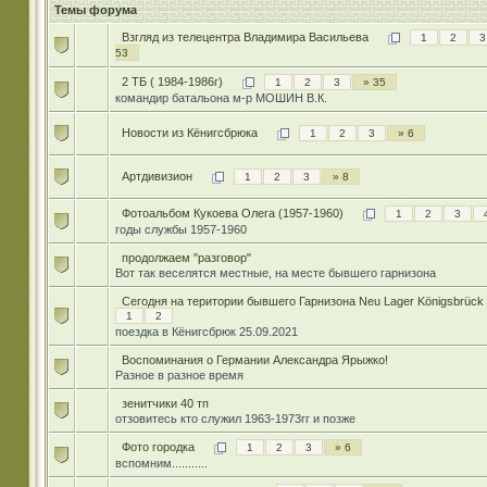
Темы форума
Взгляд из телецентра Владимира Васильева
1
2
3
53
2 ТБ ( 1984-1986г)
1
2
3
» 35
командир батальона м-р МОШИН В.К.
Новости из Кёнигсбрюка
1
2
3
» 6
Артдивизион
1
2
3
» 8
Фотоальбом Кукоева Олега (1957-1960)
1
2
3
годы службы 1957-1960
продолжаем "разговор"
Вот так веселятся местные, на месте бывшего гарнизона
Сегодня на територии бывшего Гарнизона Neu Lager Königsbrück
1
2
поездка в Кёнигсбрюк 25.09.2021
Воспоминания о Германии Александра Ярыжко!
Разное в разное время
зенитчики 40 тп
отзовитесь кто служил 1963-1973гг и позже
Фото городка
1
2
3
» 6
вспомним...........