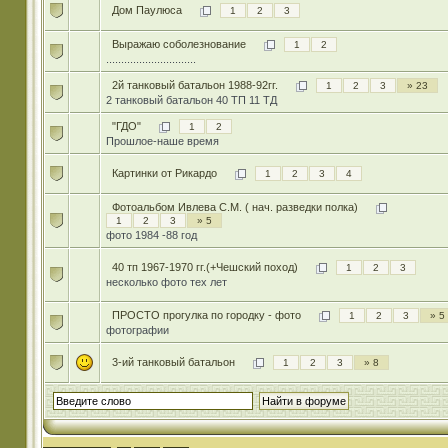
Дом Паулюса
1
2
3
Выражаю соболезнование
1
2
..............................
2й танковый батальон 1988-92гг.
1
2
3
» 23
2 танковый батальон 40 ТП 11 ТД
"ГДО"
1
2
Прошлое-наше время
Картинки от Рикардо
1
2
3
4
Фотоальбом Ивлева С.М. ( нач. разведки полка)
1
2
3
» 5
фото 1984 -88 год
40 тп 1967-1970 гг.(+Чешский поход)
1
2
3
несколько фото тех лет
ПРОСТО прогулка по городку - фото
1
2
3
» 5
фотографии
3-ий танковый батальон
1
2
3
» 8