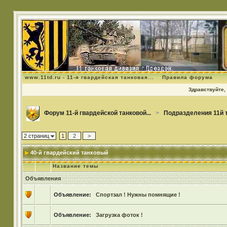
www.11td.ru - 11-я гвардейская танковая...
Правила форума
Здравствуйте, 
Форум 11-й гвардейской танковой...
>
Подразделения 11й 
2 страниц
1
2
>
40-й гвардейский танковый
Название темы
Объявления
Объявление:
Спортзал ! Нужны помнящие !
Объявление:
Загрузка фоток !