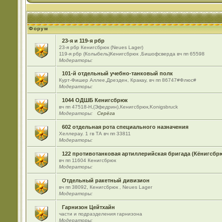
Форум
23-я и 119-я рбр
23-я рбр Кенигсбрюк (Neues Lager)
119-я рбр (Колыбель)Кенигсбрюк ,Бишофсверда вч пп 65598
Модераторы:
101-й отдельный учебно-танковый полк
Курт-Фишер Аллее,Дрезден, Кракау, вч пп 86747#Флюс#
Модераторы:
1044 ОДШБ Кенигсбрюк
вч пп 47518-Н,(Эфедрин),Кенигсбрюк,Konigsbruck
Модераторы:
Серёга
602 отдельная рота специального назначения
Хеллерау. 1 гв ТА вч пп 33811
Модераторы:
122 противотанковая артиллерийская бригада (Кёнигсбр
вч пп 11604 Кенигсбрюк
Модераторы:
Отдельный ракетный дивизион
вч пп 38092, Кенигсбрюк , Neues Lager
Модераторы:
Гарнизон Цейтхайн
части и подразделения гарнизона
Модераторы: