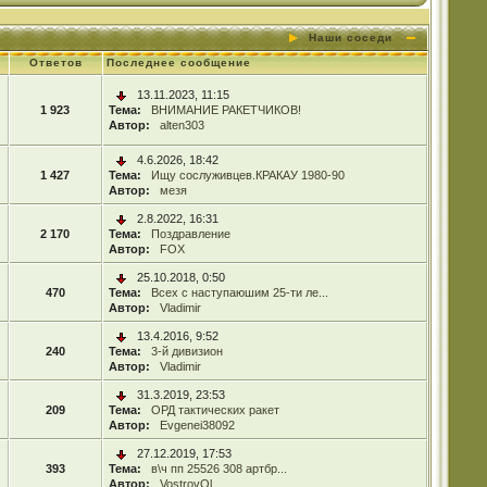
Наши соседи
Ответов
Последнее сообщение
13.11.2023, 11:15
1 923
Тема:
ВНИМАНИЕ РАКЕТЧИКОВ!
Автор:
alten303
4.6.2026, 18:42
1 427
Тема:
Ищу сослуживцев.КРАКАУ 1980-90
Автор:
мезя
2.8.2022, 16:31
2 170
Тема:
Поздравление
Автор:
FOX
25.10.2018, 0:50
470
Тема:
Всех с наступаюшим 25-ти ле...
Автор:
Vladimir
13.4.2016, 9:52
240
Тема:
3-й дивизион
Автор:
Vladimir
31.3.2019, 23:53
209
Тема:
ОРД тактических ракет
Автор:
Evgenei38092
27.12.2019, 17:53
393
Тема:
в\ч пп 25526 308 артбр...
Автор:
VostrovOl