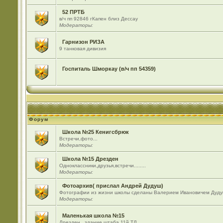
52 ПРТБ
в/ч пп 92846 гКапен близ Дессау
Модераторы:
Гарнизон РИЗА
9 танковая дивизия
Госпиталь Шморкау (в/ч пп 54359)
Форум
Школа №25 Кенигсбрюк
Встречи,фото...
Модераторы:
Школа №15 Дрезден
Одноклассники,друзья,встречи........
Модераторы:
Фотоархив( прислал Андрей Дудуш)
Фотографии из жизни школы сделаны Валерием Ивановичем Дуду
Модераторы:
Маленькая школа №15
Дрезден , здание штаба 11й ТД