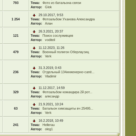
793
Тема:
Фото из батальона связи
Автор:
Glok
29.10.2017, 9:53
1 254
Тема:
Фотоальбом Уханова Александра
Автор:
Алан
26.3.2021, 20:37
121
Тема:
Поиск сослуживцев
Автор:
voditeil
11.12.2023, 11:26
479
Тема:
Военный полигон Оберлаузиц
Автор:
Verk
31.3.2019, 0:43
236
Тема:
Отдельный 134инженерно-сапё...
Автор:
Vladimir
11.12.2017, 14:59
329
Тема:
Фотоальбом командира 2й рот...
Автор:
алксандр
21.9.2021, 10:24
63
Тема:
Батальон химзащиты вч 25495...
Автор:
Verk
16.2.2018, 10:49
241
Тема:
Hellerau
Автор:
oleg1