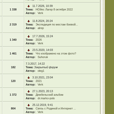
11.7.2026, 10:39
1 338
Тема:
НОйес Лагер 8 октября 2022
Автор:
Verk
11.8.2024, 20:24
2 319
Тема:
Экспедиция по местам боевой...
Автор:
alrep
17.7.2026, 15:24
1 340
Тема:
2026
Автор:
Verk
23.5.2020, 14:03
1 461
Тема:
Что изображено на этом фото?
Автор:
Suhoruk
7.3.2017, 14:22
182
Тема:
Закрытый форум
Автор:
oleg1
3.10.2021, 23:04
120
Тема:
2021
Автор:
Verk
27.1.2023, 20:13
1 372
Тема:
Дембельский альбом
Автор:
dr.marko-polo
25.12.2019, 9:41
804
Тема:
Связь с Родиной и Интернет ...
Автор:
Verk