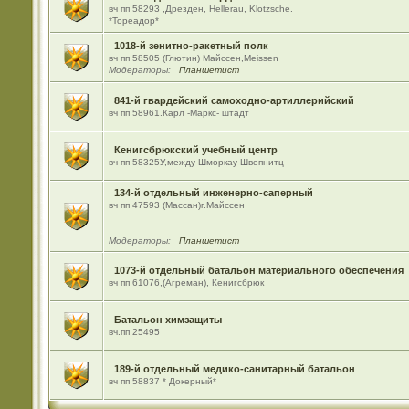
вч пп 58293 ,Дрезден, Hellerau, Klotzsche.
*Тореадор*
1018-й зенитно-ракетный полк
вч пп 58505 (Глютин) Майсcен,Meissen
Модераторы:
Планшетист
841-й гвардейский самоходно-артиллерийский
вч пп 58961.Карл -Маркс- штадт
Кенигсбрюкский учебный центр
вч пп 58325У,между Шморкау-Швепнитц
134-й отдельный инженерно-саперный
вч пп 47593 (Массан)г.Майссен
Модераторы:
Планшетист
1073-й отдельный батальон материального обеспечения
вч пп 61076,(Агреман), Кенигсбрюк
Батальон химзащиты
вч.пп 25495
189-й отдельный медико-санитарный батальон
вч пп 58837 * Докерный*