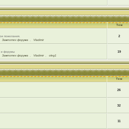
Тем
2
вои пожелания.
,
Зампотех форума
,
Vladimir
19
ы и форумы
,
Зампотех форума
,
Vladimir
,
oleg1
Тем
26
32
11