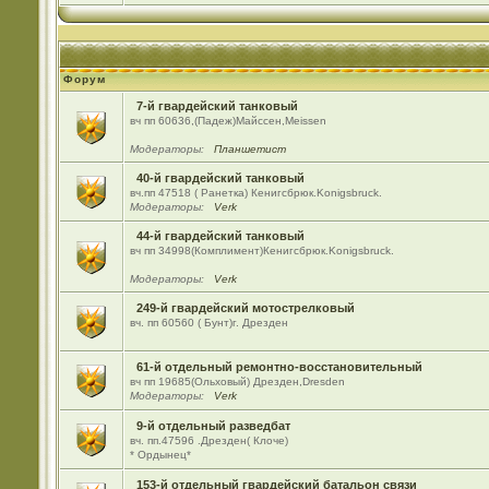
Форум
7-й гвардейский танковый
вч пп 60636,(Падеж)Майсcен,Meissen
Модераторы:
Планшетист
40-й гвардейский танковый
вч.пп 47518 ( Ранетка) Кенигсбрюк.Konigsbruck.
Модераторы:
Verk
44-й гвардейский танковый
вч пп 34998(Комплимент)Кенигсбрюк.Konigsbruck.
Модераторы:
Verk
249-й гвардейский мотострелковый
вч. пп 60560 ( Бунт)г. Дрезден
61-й отдельный ремонтно-восстановительный
вч пп 19685(Ольховый) Дрезден,Dresden
Модераторы:
Verk
9-й отдельный разведбат
вч. пп.47596 .Дрезден( Клоче)
* Ордынец*
153-й отдельный гвардейский батальон связи