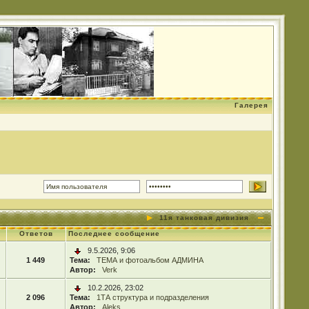
Галерея
11я танковая дивизия
Ответов
Последнее сообщение
9.5.2026, 9:06
1 449
Тема:
ТЕМА и фотоальбом АДМИНА
Автор:
Verk
10.2.2026, 23:02
2 096
Тема:
1ТА структура и подразделения
Автор:
Aleks