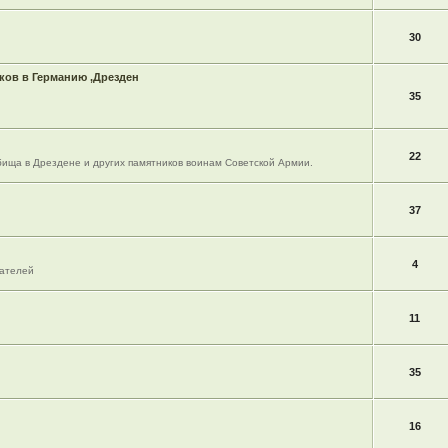
30
ов в Германию ,Дрезден
35
22
ища в Дрездене и других памятников воинам Советской Армии.
37
4
вателей
11
35
16