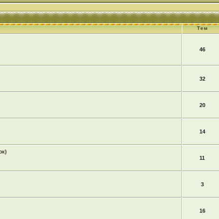
Тем
46
32
20
14
юк)
11
3
16