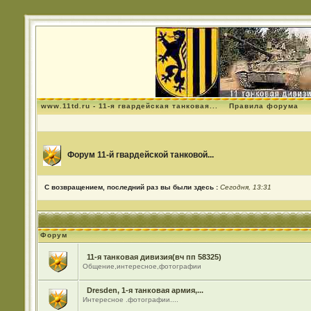
www.11td.ru - 11-я гвардейская танковая...
Правила форума
Форум 11-й гвардейской танковой...
С возвращением, последний раз вы были здесь :
Сегодня, 13:31
Форум
11-я танковая дивизия(вч пп 58325)
Общение,интересное,фотографии
Dresden, 1-я танковая армия,...
Интересное .фотографии....