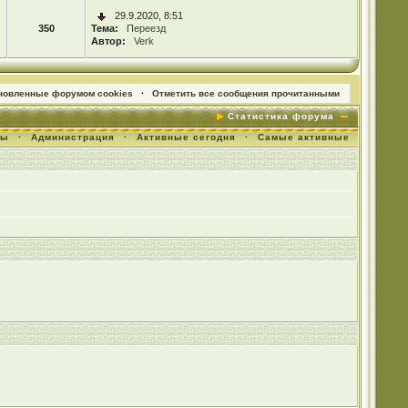
29.9.2020, 8:51
350
Тема:
Переезд
Автор:
Verk
ановленные форумом cookies
·
Отметить все сообщения прочитанными
Статистика форума
мы
·
Администрация
·
Активные сегодня
·
Самые активные