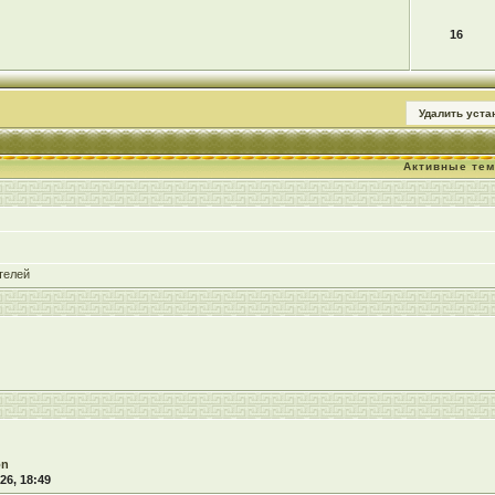
16
Удалить уст
Активные те
телей
on
26, 18:49