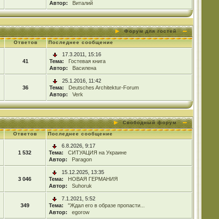
Автор:
Виталий
Форум для гостей
Ответов
Последнее сообщение
17.3.2011, 15:16
41
Тема:
Гостевая книга
Автор:
Василена
25.1.2016, 11:42
36
Тема:
Deutsches Architektur-Forum
Автор:
Verk
Свободный форум
Ответов
Последнее сообщение
6.8.2026, 9:17
1 532
Тема:
СИТУАЦИЯ на Украине
Автор:
Paragon
15.12.2025, 13:35
3 046
Тема:
НОВАЯ ГЕРМАНИЯ
Автор:
Suhoruk
7.1.2021, 5:52
349
Тема:
"Ждал его в образе пропасти...
Автор:
egorow