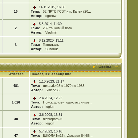
14.11.2015, 16:00
16
Тема:
52 ПРТБ ГСВГ н.п. Капен (20...
Автор:
egorow
5.3.2014, 11:30
2
Тема:
23й танковый полк
Автор:
Vladimir
8.12.2020, 13:11
3
Тема:
Госпиталь
Автор:
Suhoruk
Школы
Ответов
Последнее сообщение
1.10.2023, 21:17
481
Тема:
школа№25 с 1979 по 1983
Автор:
Slider235
2.4.2024, 12:22
1 026
Тема:
Поиск друзей, одоклассников...
Автор:
legion
3.6.2008, 16:31
48
Тема:
Фотографии
Автор:
legion
5.7.2022, 16:10
47
Тема:
ШКОЛА №15 г. Дрезден 84-88 ...