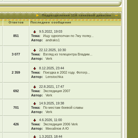
Подразделения 11й танковой дивизии
Ответов
Последнее сообщение
9.5.2022, 19:03
851
Тема:
Ищу однополчан по 7му полку...
Автор:
andraks1
22.12.2025, 10:30
3 077
Тема:
Взгляд из телецентра Владим...
Автор:
Verk
8.12.2025, 23:44
2 359
Тема:
Поездка в 2002 году. Фотогр...
Автор:
Lenstochka
22.8.2021, 17:47
692
Тема:
Экспедиция 2007
Автор:
Verk
14.9.2025, 19:38
701
Тема:
По местам боевой славы
Автор:
Verk
4.6.2026, 11:00
426
Тема:
Экспедиция 2006 Verk
Автор:
Михайлов А Ю
1.3.2023, 18:44