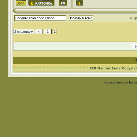
« П
2 страниц
<
1
2
IBR Mantlet Style Copyrig
Русская версия
Invis