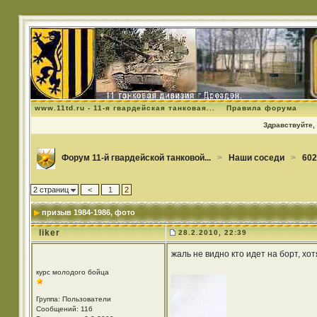
www.11td.ru - 11-я гвардейская танковая...
Правила форума
Здравствуйте, 
Форум 11-й гвардейской танковой...
>
Наши соседи
>
602
2 страниц
<
1
2
призыв 1984-1986
, фото
liker
28.2.2010, 22:39
жаль не видно кто идет на борт, хо
курс молодого бойца
Группа: Пользователи
Сообщений: 116