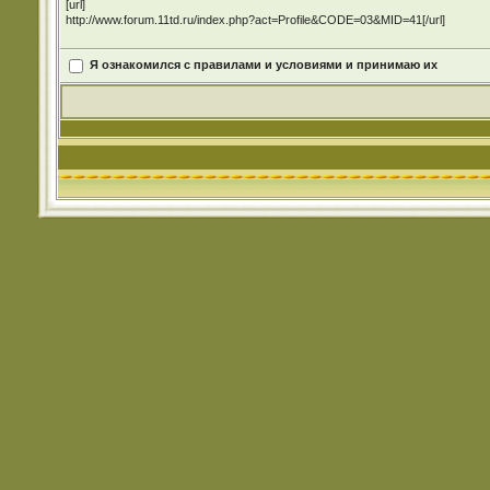
[url]
http://www.forum.11td.ru/index.php?act=Profile&CODE=03&MID=41[/url]
Я ознакомился с правилами и условиями и принимаю их