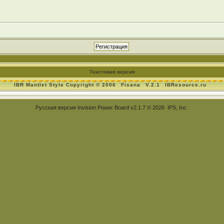
Текстовая версия
IBR Mantlet Style Copyright © 2006
Fisana
V.2.1
IBResource.ru
Русская версия
Invision Power Board
v2.1.7 © 2026 IPS, Inc.