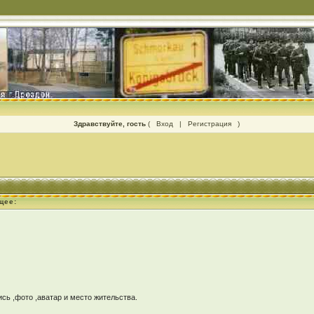
Здравствуйте, гость
(
Вход
|
Регистрация
)
щее:
ь ,фото ,аватар и место жительства.