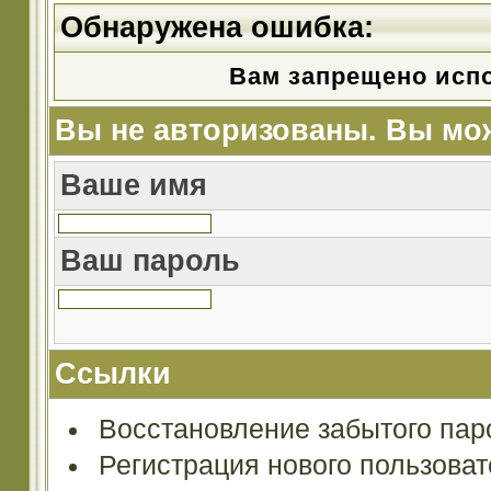
Обнаружена ошибка:
Вам запрещено исп
Вы не авторизованы. Вы мож
Ваше имя
Ваш пароль
Ссылки
Восстановление забытого пар
Регистрация нового пользова