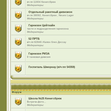
вч пп 11604 Кенигсбрюк
Модераторы:
Отдельный ракетный дивизион
вч пп 38092, Кенигсбрюк , Neues Lager
Модераторы:
Гарнизон Цейтхайн
части и подразделения гарнизона
Модераторы:
52 ПРТБ
в/ч пп 92846 гКапен близ Дессау
Модераторы:
Гарнизон РИЗА
9 танковая дивизия
Госпиталь Шморкау (в/ч пп 54359)
Форум
Школа №25 Кенигсбрюк
Встречи,фото...
Модераторы: