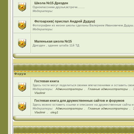
Школа №15 Дрезден
Одноклассники,друзья,встречи........
Модераторы:
Фотоархив( прислал Андрей Дудуш)
Фотографии из жизни школы сделаны Валерием Ивановичем Дудуш.
Модераторы:
Маленькая школа №15
Дрезден , здание штаба 11й ТД
Форум
Гостевая книга
Здесь гости могут поделиться своими впечатлениями и оставить сво
Модераторы:
Администраторы
,
Главные администраторы
,
Vladimir
Гостевая книга для дружественных сайтов и форумов
Здесь можно оставить ссылки и описание на дружественные сайты 
Модераторы:
Администраторы
,
Главные администраторы
,
Vladimir
,
oleg1