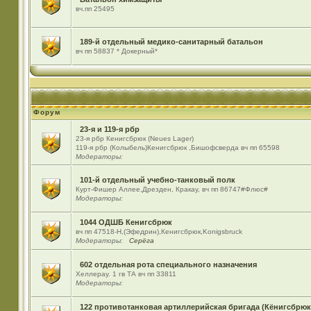
вч.пп 25495
189-й отдельный медико-санитарный батальон
вч пп 58837 * Докерный*
Форум
23-я и 119-я рбр
23-я рбр Кенигсбрюк (Neues Lager)
119-я рбр (Колыбель)Кенигсбрюк ,Бишофсверда вч пп 65598
Модераторы:
101-й отдельный учебно-танковый полк
Курт-Фишер Аллее,Дрезден, Кракау, вч пп 86747#Флюс#
Модераторы:
1044 ОДШБ Кенигсбрюк
вч пп 47518-Н,(Эфедрин),Кенигсбрюк,Konigsbruck
Модераторы:
Серёга
602 отдельная рота специального назначения
Хеллерау. 1 гв ТА вч пп 33811
Модераторы:
122 противотанковая артиллерийская бригада (Кёнигсбрюк