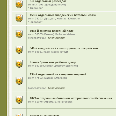
9-й отдельный разведбат
вч. пп.47596 .Дрезден( Клоче)
* Ордынец*
153-й отдельный гвардейский батальон связи
вч пп 58293 ,Дрезден, Hellerau, Klotzsche.
*Тореадор*
1018-й зенитно-ракетный полк
вч пп 58505 (Глютин) Майсcен,Meissen
Модераторы:
Планшетист
841-й гвардейский самоходно-артиллерийский
вч пп 58961.Карл -Маркс- штадт
Кенигсбрюкский учебный центр
вч пп 58325У,между Шморкау-Швепнитц
134-й отдельный инженерно-саперный
вч пп 47593 (Массан)г.Майссен
Модераторы:
Планшетист
1073-й отдельный батальон материального обеспечения
вч пп 61076,(Агреман), Кенигсбрюк
Батальон химзащиты