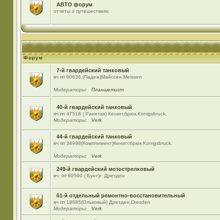
АВТО форум
отчеты о путешествиях
Форум
7-й гвардейский танковый
вч пп 60636,(Падеж)Майсcен,Meissen
Модераторы:
Планшетист
40-й гвардейский танковый
вч.пп 47518 ( Ранетка) Кенигсбрюк.Konigsbruck.
Модераторы:
Verk
44-й гвардейский танковый
вч пп 34998(Комплимент)Кенигсбрюк.Konigsbruck.
Модераторы:
Verk
249-й гвардейский мотострелковый
вч. пп 60560 ( Бунт)г. Дрезден
61-й отдельный ремонтно-восстановительный
вч пп 19685(Ольховый) Дрезден,Dresden
Модераторы:
Verk