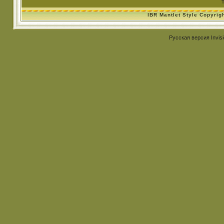
IBR Mantlet Style Copyrig
Русская версия
Invis