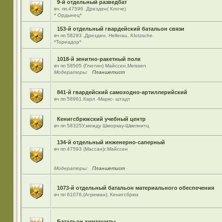
9-й отдельный разведбат
вч. пп.47596 .Дрезден( Клоче)
* Ордынец*
153-й отдельный гвардейский батальон связи
вч пп 58293 ,Дрезден, Hellerau, Klotzsche.
*Тореадор*
1018-й зенитно-ракетный полк
вч пп 58505 (Глютин) Майсcен,Meissen
Модераторы:
Планшетист
841-й гвардейский самоходно-артиллерийский
вч пп 58961.Карл -Маркс- штадт
Кенигсбрюкский учебный центр
вч пп 58325У,между Шморкау-Швепнитц
134-й отдельный инженерно-саперный
вч пп 47593 (Массан)г.Майссен
Модераторы:
Планшетист
1073-й отдельный батальон материального обеспечения
вч пп 61076,(Агреман), Кенигсбрюк
Батальон химзащиты