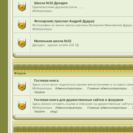
Школа №15 Дрезден
Одноклассники,друзья,встречи........
Модераторы:
Фотоархив( прислал Андрей Дудуш)
Фотографии из жизни школы сделаны Валерием Ивановичем Дудуш.
Модераторы:
Маленькая школа №15
Дрезден , здание штаба 11й ТД
Форум
Гостевая книга
Здесь гости могут поделиться своими впечатлениями и оставить сво
Модераторы:
Администраторы
,
Главные администраторы
,
Vladimir
Гостевая книга для дружественных сайтов и форумов
Здесь можно оставить ссылки и описание на дружественные сайты 
Модераторы:
Администраторы
,
Главные администраторы
,
Vladimir
,
oleg1