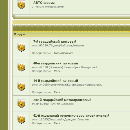
АВТО форум
отчеты о путешествиях
Форум
7-й гвардейский танковый
вч пп 60636,(Падеж)Майсcен,Meissen
Модераторы:
Планшетист
40-й гвардейский танковый
вч.пп 47518 ( Ранетка) Кенигсбрюк.Konigsbruck.
Модераторы:
Verk
44-й гвардейский танковый
вч пп 34998(Комплимент)Кенигсбрюк.Konigsbruck.
Модераторы:
Verk
249-й гвардейский мотострелковый
вч. пп 60560 ( Бунт)г. Дрезден
61-й отдельный ремонтно-восстановительный
вч пп 19685(Ольховый) Дрезден,Dresden
Модераторы:
Verk