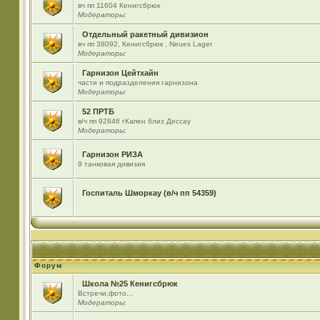
вч пп 11604 Кенигсбрюк
Модераторы:
Отдельный ракетный дивизион
вч пп 38092, Кенигсбрюк , Neues Lager
Модераторы:
Гарнизон Цейтхайн
части и подразделения гарнизона
Модераторы:
52 ПРТБ
в/ч пп 92846 гКапен близ Дессау
Модераторы:
Гарнизон РИЗА
9 танковая дивизия
Госпиталь Шморкау (в/ч пп 54359)
Форум
Школа №25 Кенигсбрюк
Встречи,фото...
Модераторы: