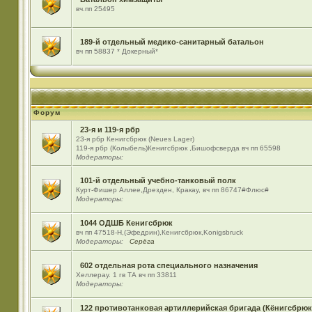
вч.пп 25495
189-й отдельный медико-санитарный батальон
вч пп 58837 * Докерный*
Форум
23-я и 119-я рбр
23-я рбр Кенигсбрюк (Neues Lager)
119-я рбр (Колыбель)Кенигсбрюк ,Бишофсверда вч пп 65598
Модераторы:
101-й отдельный учебно-танковый полк
Курт-Фишер Аллее,Дрезден, Кракау, вч пп 86747#Флюс#
Модераторы:
1044 ОДШБ Кенигсбрюк
вч пп 47518-Н,(Эфедрин),Кенигсбрюк,Konigsbruck
Модераторы:
Серёга
602 отдельная рота специального назначения
Хеллерау. 1 гв ТА вч пп 33811
Модераторы:
122 противотанковая артиллерийская бригада (Кёнигсбрюк